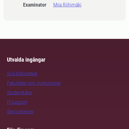
Examinator
Miia Riihimäki
Utvalda ingångar
SLU-biblioteket
Fakulteter och institutioner
Studentkårer
IT-support
Servicecenter