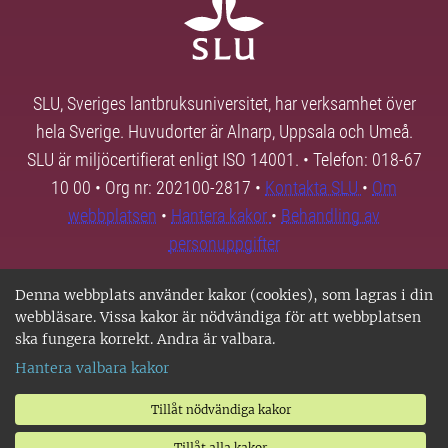
SLU, Sveriges lantbruksuniversitet, har verksamhet över
hela Sverige. Huvudorter är Alnarp, Uppsala och Umeå.
SLU är miljöcertifierat enligt ISO 14001. • Telefon: 018-67
10 00 • Org nr: 202100-2817 •
Kontakta SLU
•
Om
webbplatsen
•
Hantera kakor
•
Behandling av
personuppgifter
Denna webbplats använder kakor (cookies), som lagras i din
webbläsare. Vissa kakor är nödvändiga för att webbplatsen
ska fungera korrekt. Andra är valbara.
Hantera valbara kakor
Tillåt nödvändiga kakor
Tillåt alla kakor