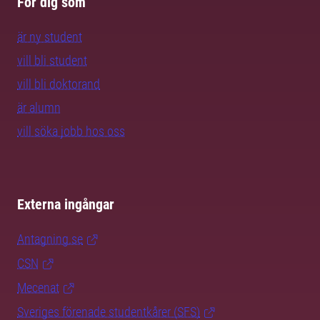
För dig som
är ny student
vill bli student
vill bli doktorand
är alumn
vill söka jobb hos oss
Externa ingångar
Antagning.se
CSN
Mecenat
Sveriges förenade studentkårer (SFS)