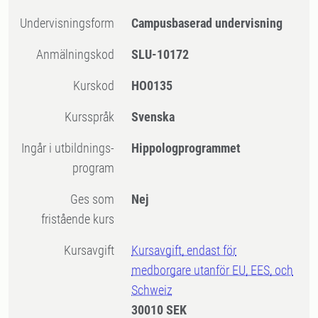
Undervisningsform
Campusbaserad undervisning
Anmälningskod
SLU-10172
Kurskod
HO0135
Kursspråk
Svenska
Ingår i utbildnings-
Hippologprogrammet
program
Ges som
Nej
fristående kurs
Kursavgift
Kursavgift, endast för
medborgare utanför EU, EES, och
Schweiz
30010 SEK