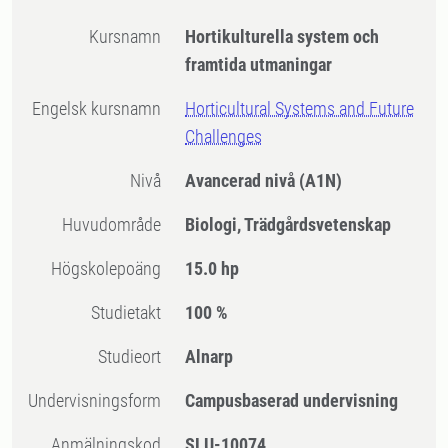
Kursnamn
Hortikulturella system och
framtida utmaningar
Engelsk kursnamn
Horticultural Systems and Future
Challenges
Nivå
Avancerad nivå
(A1N)
Huvudområde
Biologi, Trädgårdsvetenskap
högskolepoäng
15.0 hp
Studietakt
100 %
Studieort
Alnarp
Undervisningsform
Campusbaserad undervisning
Anmälningskod
SLU-10074