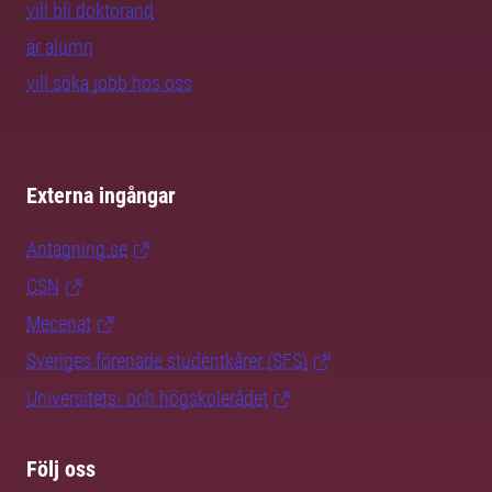
vill bli doktorand
är alumn
vill söka jobb hos oss
Externa ingångar
Antagning.se
CSN
Mecenat
Sveriges förenade studentkårer (SFS)
Universitets- och högskolerådet
Följ oss