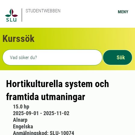
STUDENTWEBBEN
MENY
Kurssök
Fritext sökning
Sök
Hortikulturella system och
framtida utmaningar
15.0 hp
2025-09-01 - 2025-11-02
Alnarp
Engelska
Anmälningskod: SLU-10074