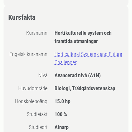
Kursfakta
Kursnamn
Hortikulturella system och
framtida utmaningar
Engelsk kursnamn
Horticultural Systems and Future
Challenges
Nivå
Avancerad nivå
(A1N)
Huvudområde
Biologi, Trädgårdsvetenskap
högskolepoäng
15.0 hp
Studietakt
100 %
Studieort
Alnarp