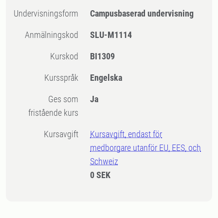
Undervisningsform
Campusbaserad undervisning
Anmälningskod
SLU-M1114
Kurskod
BI1309
Kursspråk
Engelska
Ges som
Ja
fristående kurs
Kursavgift
Kursavgift, endast för
medborgare utanför EU, EES, och
Schweiz
0 SEK