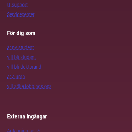
IT-support
Servicecenter
För dig som
är ny student
vill bli student
vill bli doktorand
är alumn
vill söka jobb hos oss
Externa ingångar
Antagning.se