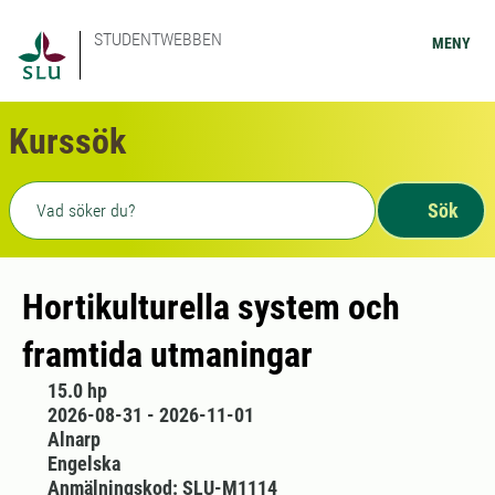
STUDENTWEBBEN
MENY
Kurssök
Fritext sökning
Sök
Hortikulturella system och
framtida utmaningar
15.0 hp
2026-08-31 - 2026-11-01
Alnarp
Engelska
Anmälningskod: SLU-M1114