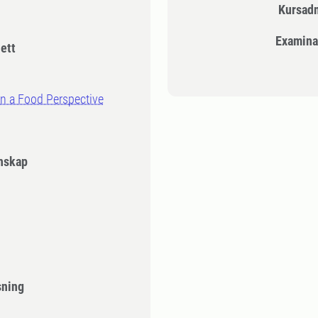
Kursad
Examina
 ett
n a Food Perspective
enskap
sning