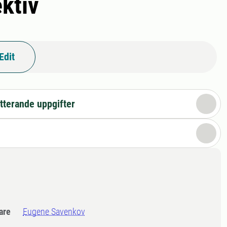
ktiv
Edit
tterande uppgifter
dare
Eugene Savenkov