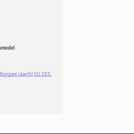
smedel
dborgare utanför EU, EES,