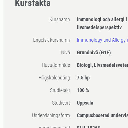
Kursfakta
Kursnamn
Immunologi och allergi i
livsmedelsperspektiv
Engelsk kursnamn
Immunology and Allergy i
Nivå
Grundnivå
(G1F)
Huvudområde
Biologi, Livsmedelsvet
högskolepoäng
7.5 hp
Studietakt
100 %
Studieort
Uppsala
Undervisningsform
Campusbaserad undervi
Anmälningskod
SLU-10263