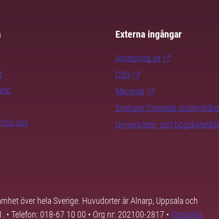
m
Externa ingångar
Antagning.se
t
CSN
rand
Mecenat
Sveriges förenade studentkåre
b hos oss
Universitets- och högskoleråd
samhet över hela Sverige. Huvudorter är Alnarp, Uppsala och
01. • Telefon: 018-67 10 00 • Org nr: 202100-2817 •
Kontakta