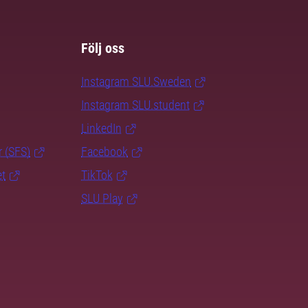
Följ oss
Instagram SLU.Sweden
Instagram SLU.student
LinkedIn
r (SFS)
Facebook
et
TikTok
SLU Play