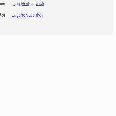
min
Qing Heijkenskjöld
tor
Eugene Savenkov