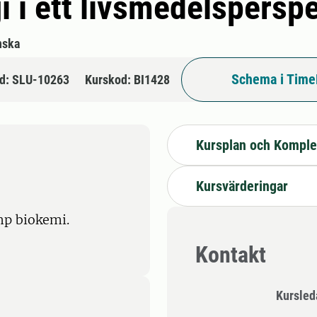
 i ett livsmedelsperspe
nska
Schema i Time
d: SLU-10263
Kurskod: BI1428
Kursplan och Komple
Kursvärderingar
hp biokemi.
Kontakt
Kursle