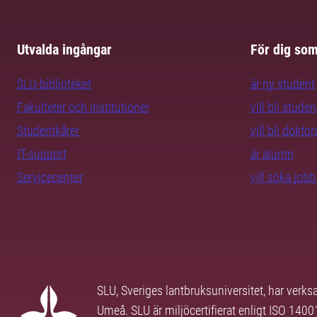
Utvalda ingångar
För dig so
SLU-biblioteket
är ny student
Fakulteter och institutioner
vill bli studen
Studentkårer
vill bli dokto
IT-support
är alumn
Servicecenter
vill söka job
SLU, Sveriges lantbruksuniversitet, har verk
Umeå. SLU är miljöcertifierat enligt ISO 140