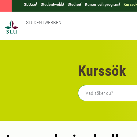
SLU.se
Studentwebb
Studier
Kurser och program
Kurssö
STUDENTWEBBEN
Kurssök
Fritext sökning