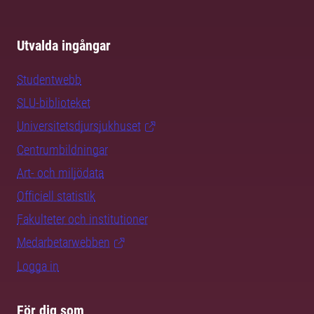
Utvalda ingångar
Studentwebb
SLU-biblioteket
Universitetsdjursjukhuset
Centrumbildningar
Art- och miljödata
Officiell statistik
Fakulteter och institutioner
Medarbetarwebben
Logga in
För dig som