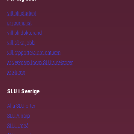
vill bli student
är journalist
vill bli doktorand
vill söka jobb
vill rapportera om naturen
är verksam inom SLU:s sektorer
är alumn
SLU i Sverige
Alla SLU-orter
SLU Alnarp
SLU Umeå