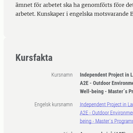
ämnet för arbetet ska ha genomförts före det
arbetet. Kunskaper i engelska motsvarande E
Kursfakta
Kursnamn
Independent Project in 
A2E - Outdoor Environme
Well-being - Master´s 
Engelsk kursnamn
Independent Project in La
A2E - Outdoor Environmen
being - Master´s Progra