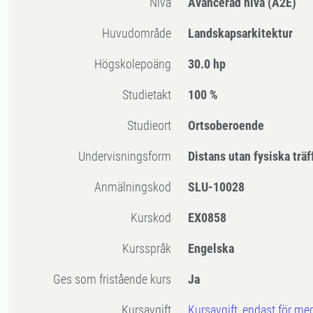
Nivå
Avancerad nivå
(A2E)
Huvudområde
Landskapsarkitektur
högskolepoäng
30.0 hp
Studietakt
100 %
Studieort
Ortsoberoende
Undervisningsform
Distans utan fysiska träf
Anmälningskod
SLU-10028
Kurskod
EX0858
Kursspråk
Engelska
Ges som fristående kurs
Ja
Kursavgift
Kursavgift, endast för me