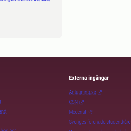
m
Externa ingångar
Antagning.se
t
CSN
rand
Mecenat
Sveriges förenade studentkåre
b hos oss