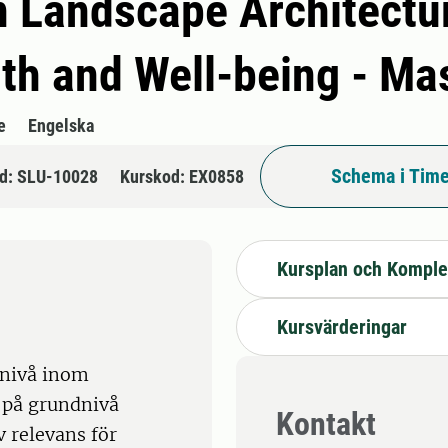
n Landscape Architectu
lth and Well-being - M
e
Engelska
Schema i Time
d: SLU-10028
Kurskod: EX0858
Kursplan och Komple
Kursvärderingar
 nivå inom
 på grundnivå
Kontakt
 relevans för