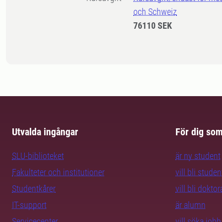
och Schweiz
76110 SEK
Utvalda ingångar
För dig so
SLU-biblioteket
är ny student
Fakulteter och institutioner
vill bli studen
Studentkårer
vill bli dokto
IT-support
är alumn
Servicecenter
vill söka job