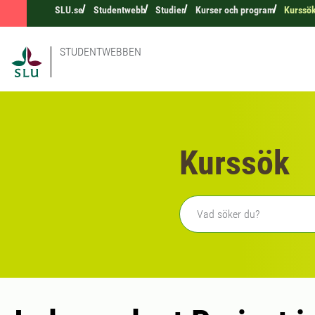
SLU.se
Studentwebb
Studier
Kurser och program
Kurssö
STUDENTWEBBEN
Kurssök
Fritext sökning