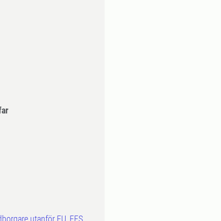
far
dborgare utanför EU, EES,