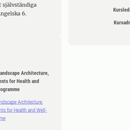
 självständiga
Kursle
ngelska 6.
Kursad
Landscape Architecture,
nts for Health and
Programme
ndscape Architecture,
ts for Health and Well-
mme