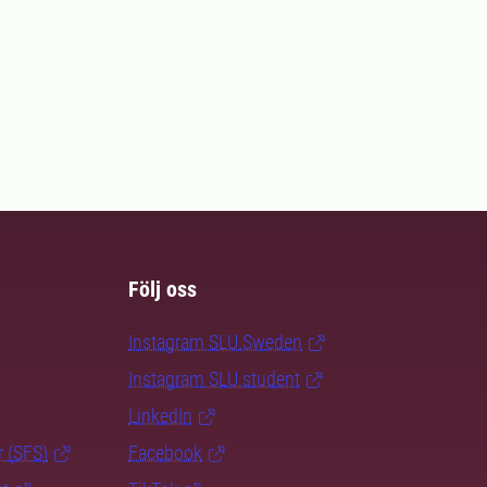
Följ oss
Instagram SLU.Sweden
Instagram SLU.student
LinkedIn
r (SFS)
Facebook