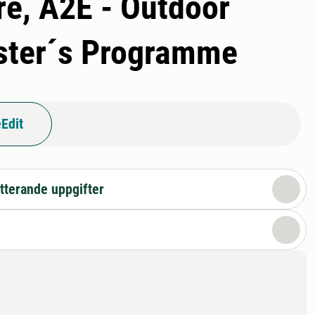
re, A2E - Outdoor
aster´s Programme
Edit
tterande uppgifter