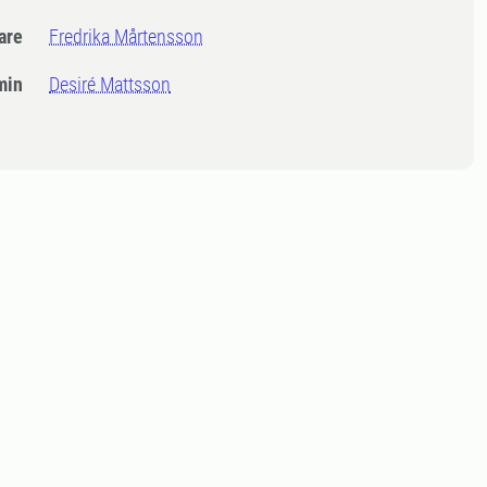
dare
Fredrika Mårtensson
min
Desiré Mattsson