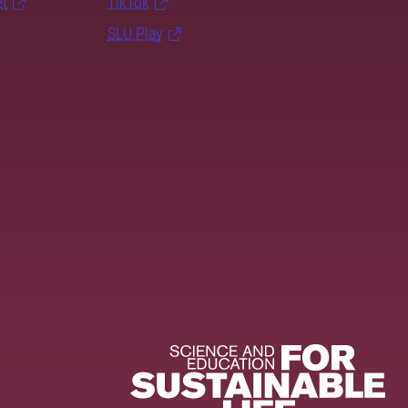
et
TikTok
SLU Play