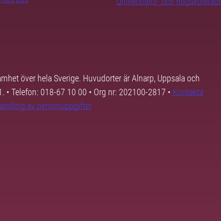
Universitets- och högskoleråd
samhet över hela Sverige. Huvudorter är Alnarp, Uppsala och
01. • Telefon: 018-67 10 00 • Org nr: 202100-2817 •
Kontakta
andling av personuppgifter