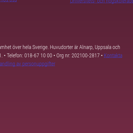
Universitets- och högskoleråd
samhet över hela Sverige. Huvudorter är Alnarp, Uppsala och
01. • Telefon: 018-67 10 00 • Org nr: 202100-2817 •
Kontakta
andling av personuppgifter