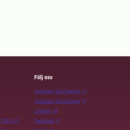
Följ oss
Instagram SLU.Sweden
Instagram SLU.student
LinkedIn
r (SFS)
Facebook