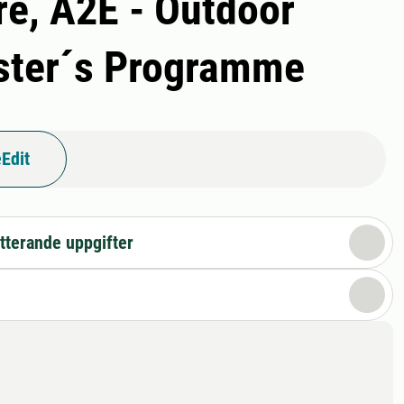
re, A2E - Outdoor
aster´s Programme
Edit
tterande uppgifter