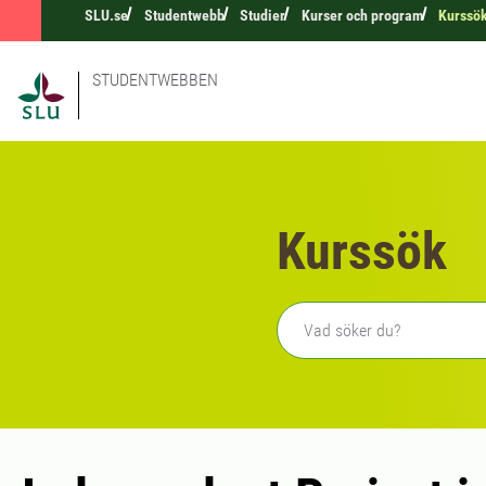
SLU.se
Studentwebb
Studier
Kurser och program
Kurssö
STUDENTWEBBEN
Kurssök
Fritext sökning