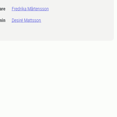
dare
Fredrika Mårtensson
min
Desiré Mattsson