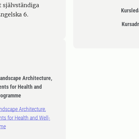
 självständiga
Kursle
ngelska 6.
Kursad
Landscape Architecture,
nts for Health and
Programme
ndscape Architecture,
ts for Health and Well-
mme