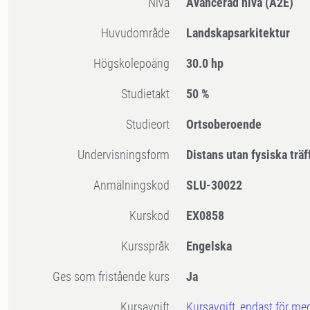
Nivå
Avancerad nivå
(A2E)
Huvudområde
Landskapsarkitektur
högskolepoäng
30.0 hp
Studietakt
50 %
Studieort
Ortsoberoende
Undervisningsform
Distans utan fysiska träf
Anmälningskod
SLU-30022
Kurskod
EX0858
Kursspråk
Engelska
Ges som fristående kurs
Ja
Kursavgift
Kursavgift, endast för me