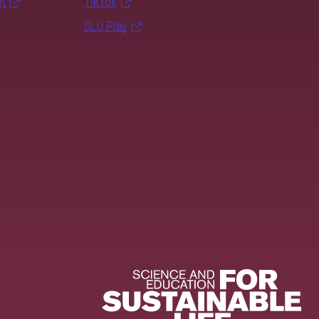
et
TikTok
SLU Play