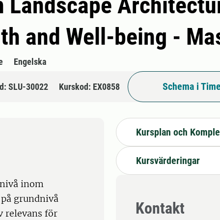
n Landscape Architectu
lth and Well-being - M
e
Engelska
Schema i Time
d: SLU-30022
Kurskod: EX0858
Kursplan och Komple
Kursvärderingar
 nivå inom
 på grundnivå
Kontakt
 relevans för