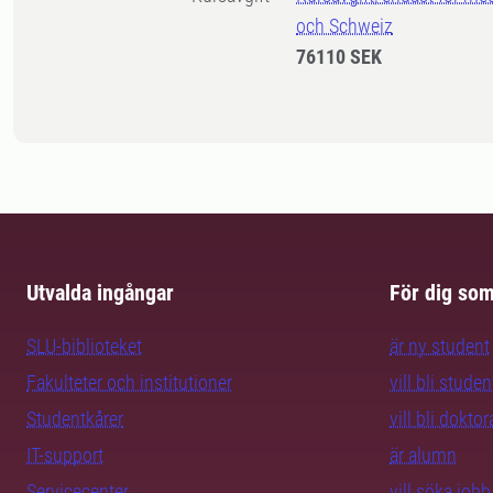
och Schweiz
76110 SEK
Utvalda ingångar
För dig so
SLU-biblioteket
är ny student
Fakulteter och institutioner
vill bli studen
Studentkårer
vill bli dokto
IT-support
är alumn
Servicecenter
vill söka job