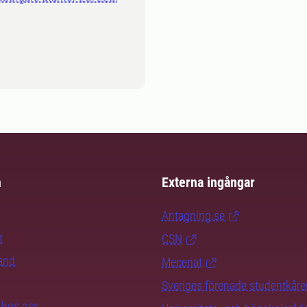
m
Externa ingångar
Antagning.se
t
CSN
rand
Mecenat
Sveriges förenade studentkåre
b hos oss