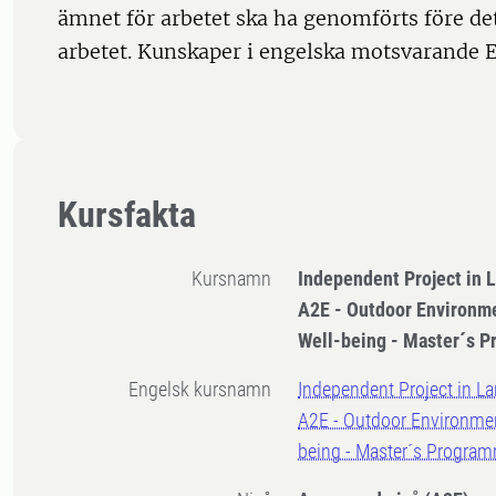
ämnet för arbetet ska ha genomförts före det
arbetet. Kunskaper i engelska motsvarande E
Kursfakta
Kursnamn
Independent Project in 
A2E - Outdoor Environme
Well-being - Master´s 
Engelsk kursnamn
Independent Project in La
A2E - Outdoor Environmen
being - Master´s Progra