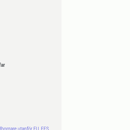
far
dborgare utanför EU, EES,