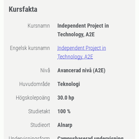
Kursfakta
Kursnamn
Independent Project in
Technology, A2E
Engelsk kursnamn
Independent Project in
Technology, A2E
Nivå
Avancerad nivå
(A2E)
Huvudområde
Teknologi
högskolepoäng
30.0 hp
Studietakt
100 %
Studieort
Alnarp
Undervisningsform
Campusbaserad undervisning