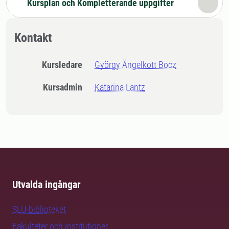
Kursplan och Kompletterande uppgifter
Kontakt
Kursledare
György Ängelkott Bocz
Kursadmin
Katarina Lantz
Utvalda ingångar
SLU-biblioteket
Fakulteter och institutioner