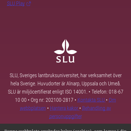
SLU Play
SLU, Sveriges lantbruksuniversitet, har verksamhet över
hela Sverige. Huvudorter är Alnarp, Uppsala och Umeå.
SLU är miljöcertifierat enligt ISO 14001. • Telefon: 018-67
10 00 • Org nr: 202100-2817 •
Kontakta SLU
•
Om
webbplatsen
•
Hantera kakor
•
Behandling av
personuppgifter