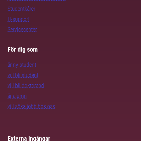
Studentkårer
IT-support
Servicecenter
För dig som
är ny student
vill bli student
vill bli doktorand
är alumn
vill söka jobb hos oss
Externa ingångar