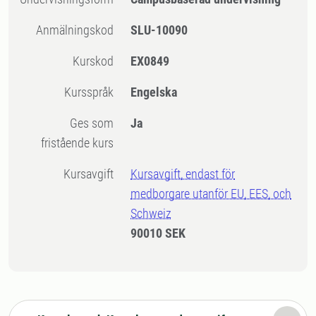
Anmälningskod
SLU-10090
Kurskod
EX0849
Kursspråk
Engelska
Ges som
Ja
fristående kurs
Kursavgift
Kursavgift, endast för
medborgare utanför EU, EES, och
Schweiz
90010 SEK