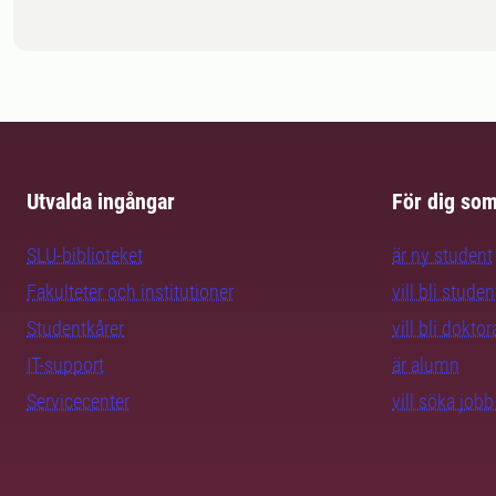
Utvalda ingångar
För dig so
SLU-biblioteket
är ny student
Fakulteter och institutioner
vill bli studen
Studentkårer
vill bli dokto
IT-support
är alumn
Servicecenter
vill söka job