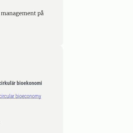
y management på
 cirkulär bioekonomi
circular bioeconomy
t