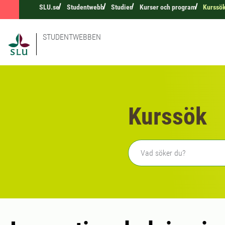
SLU.se
Studentwebb
Studier
Kurser och program
Kurssö
STUDENTWEBBEN
Kurssök
Fritext sökning