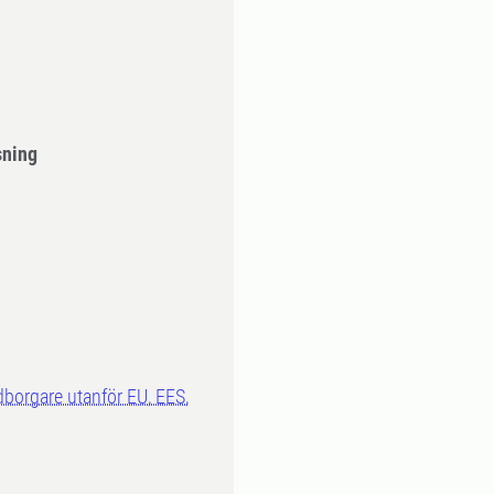
sning
dborgare utanför EU, EES,