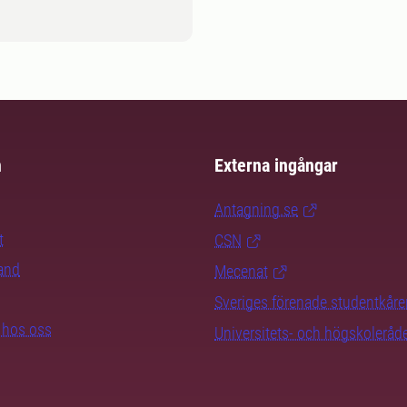
m
Externa ingångar
Antagning.se
t
CSN
rand
Mecenat
Sveriges förenade studentkåre
b hos oss
Universitets- och högskoleråd