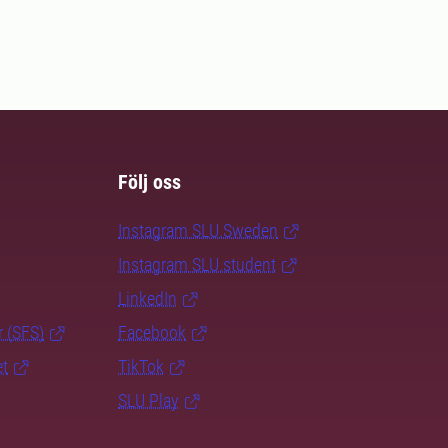
Följ oss
Instagram SLU.Sweden
Instagram SLU.student
LinkedIn
r (SFS)
Facebook
et
TikTok
SLU Play