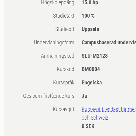
högskolepoäng
15.0 hp
Studietakt
100 %
Studieort
Uppsala
Undervisningsform
Campusbaserad undervi
Anmälningskod
SLU-M2128
Kurskod
BM0004
Kursspråk
Engelska
Ges som fristående kurs
Ja
Kursavgift
Kursavgift, endast för me
och Schweiz
0 SEK