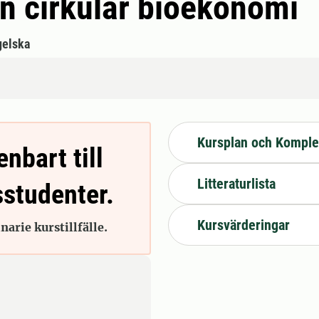
en cirkulär bioekonomi
gelska
Kursplan och Komple
enbart till
Litteraturlista
sstudenter.
Kursvärderingar
arie kurstillfälle.