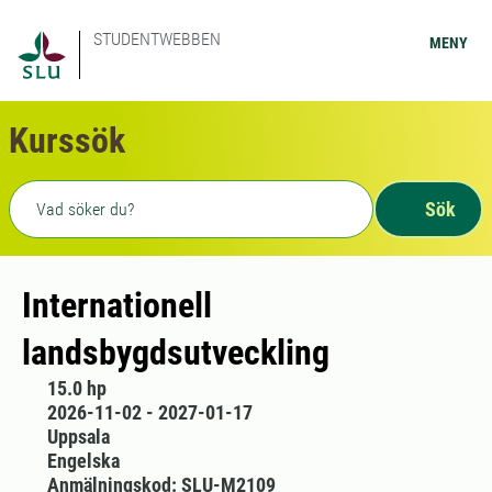
STUDENTWEBBEN
MENY
Kurssök
Fritext sökning
Sök
Internationell
landsbygdsutveckling
15.0 hp
2026-11-02 - 2027-01-17
Uppsala
Engelska
Anmälningskod: SLU-M2109