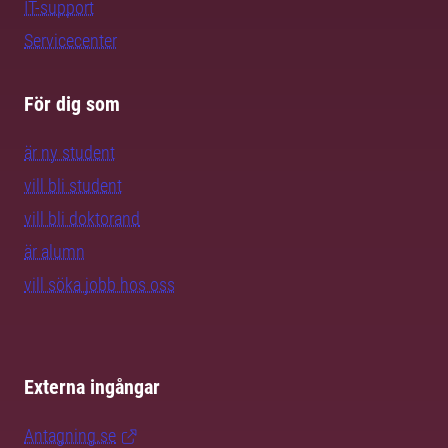
IT-support
Servicecenter
För dig som
är ny student
vill bli student
vill bli doktorand
är alumn
vill söka jobb hos oss
Externa ingångar
Antagning.se