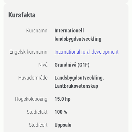
Kursfakta
Kursnamn
Internationell
landsbygdsutveckling
Engelsk kursnamn
International rural development
Nivå
Grundnivå
(G1F)
Huvudområde
Landsbygdsutveckling,
Lantbruksvetenskap
högskolepoäng
15.0 hp
Studietakt
100 %
Studieort
Uppsala