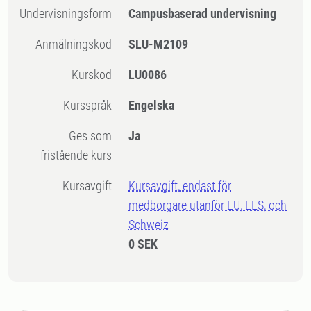
Undervisningsform
Campusbaserad undervisning
Anmälningskod
SLU-M2109
Kurskod
LU0086
Kursspråk
Engelska
Ges som
Ja
fristående kurs
Kursavgift
Kursavgift, endast för
medborgare utanför EU, EES, och
Schweiz
0 SEK