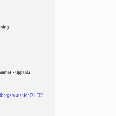
sning
ammet - Uppsala
dborgare utanför EU, EES,