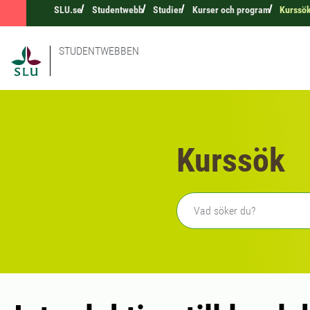
SLU.se
Studentwebb
Studier
Kurser och program
Kurssö
STUDENTWEBBEN
Kurssök
Fritext sökning