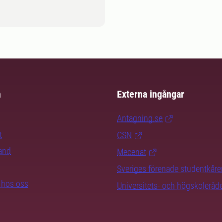
m
Externa ingångar
Antagning.se
t
CSN
rand
Mecenat
Sveriges förenade studentkåre
b hos oss
Universitets- och högskoleråd