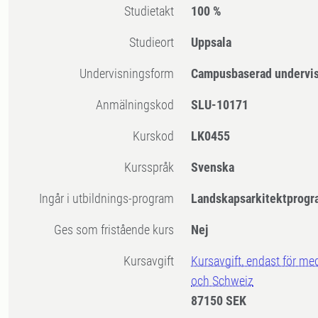
Studietakt
100 %
Studieort
Uppsala
Undervisningsform
Campusbaserad undervi
Anmälningskod
SLU-10171
Kurskod
LK0455
Kursspråk
Svenska
Ingår i utbildnings-program
Landskapsarkitektprogr
Ges som fristående kurs
Nej
Kursavgift
Kursavgift, endast för me
och Schweiz
87150 SEK