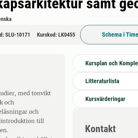
skapsarkitektur samt ge
enska
Schema i Time
d: SLU-10171
Kurskod: LK0455
Kursplan och Komple
Litteraturlista
tudier, med tonvikt
Kursvärderingar
k och
eläsningar och
introduktion till
Kontakt
en.