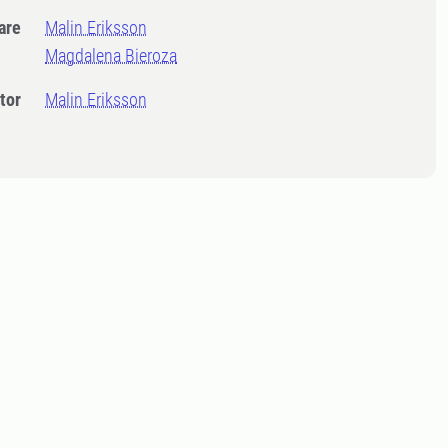
dare
Malin Eriksson
Magdalena Bieroza
tor
Malin Eriksson