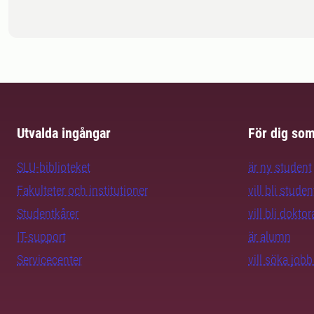
Utvalda ingångar
För dig so
SLU-biblioteket
är ny student
Fakulteter och institutioner
vill bli studen
Studentkårer
vill bli dokto
IT-support
är alumn
Servicecenter
vill söka job