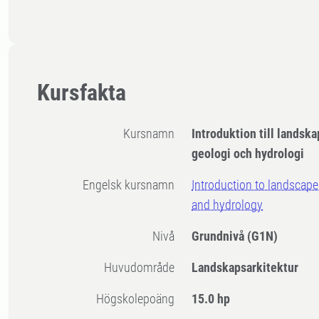
Kursfakta
Kursnamn
Introduktion till landsk
geologi och hydrologi
Engelsk kursnamn
Introduction to landscape
and hydrology
Nivå
Grundnivå
(G1N)
Huvudområde
Landskapsarkitektur
högskolepoäng
15.0 hp