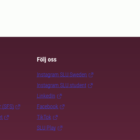
Följ oss
Instagram SLU.Sweden
Instagram SLU.student
LinkedIn
r (SFS)
Facebook
et
TikTok
SLU Play