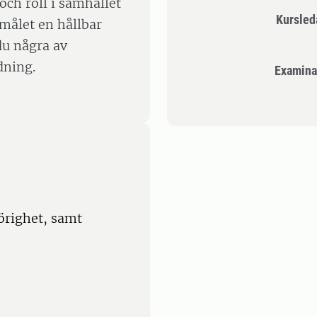
ch roll i samhället
Kursle
målet en hållbar
du några av
dning.
Examina
righet, samt