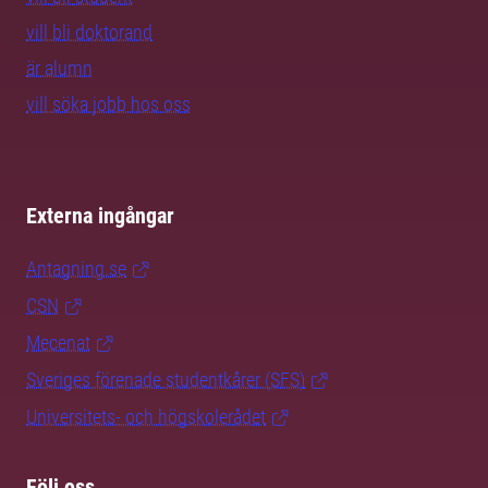
vill bli doktorand
är alumn
vill söka jobb hos oss
Externa ingångar
Antagning.se
CSN
Mecenat
Sveriges förenade studentkårer (SFS)
Universitets- och högskolerådet
Följ oss