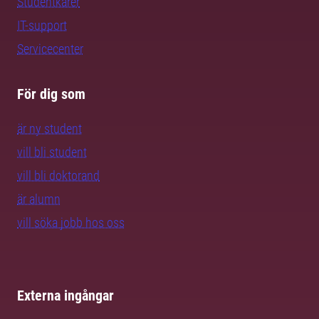
Studentkårer
IT-support
Servicecenter
För dig som
är ny student
vill bli student
vill bli doktorand
är alumn
vill söka jobb hos oss
Externa ingångar