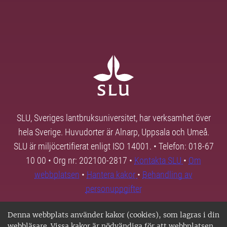
SLU, Sveriges lantbruksuniversitet, har verksamhet över
hela Sverige. Huvudorter är Alnarp, Uppsala och Umeå.
SLU är miljöcertifierat enligt ISO 14001. • Telefon: 018-67
10 00 • Org nr: 202100-2817 •
Kontakta SLU
•
Om
webbplatsen
•
Hantera kakor
•
Behandling av
personuppgifter
Denna webbplats använder kakor (cookies), som lagras i din
webbläsare. Vissa kakor är nödvändiga för att webbplatsen