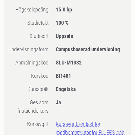
högskolepoäng
15.0 hp
Studietakt
100 %
Studieort
Uppsala
Undervisningsform
Campusbaserad undervisning
Anmälningskod
SLU-M1332
Kurskod
BI1481
Kursspråk
Engelska
Ges som
Ja
fristående kurs
Kursavgift
Kursavgift, endast för
medborgare utanför EU, EES, och