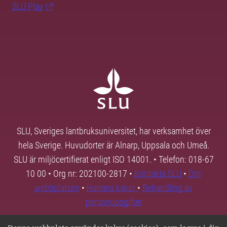
SLU Play
SLU, Sveriges lantbruksuniversitet, har verksamhet över
hela Sverige. Huvudorter är Alnarp, Uppsala och Umeå.
SLU är miljöcertifierat enligt ISO 14001. • Telefon: 018-67
10 00 • Org nr: 202100-2817 •
Kontakta SLU
•
Om
webbplatsen
•
Hantera kakor
•
Behandling av
personuppgifter