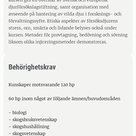
kursen ges en översikt av svensk och europeisk
djurförsökslagstiftning, samt organisation med
avseende på hantering av vilda djur i forsknings- och
förvaltningssyfte. Etiska aspekter av försöksdjurens
stress, oro, smärta och lidande belyses också under
kursen. Metoder för provtagning, bedövning och sövning
liksom olika injiceringsmetoder demonstreras.
Behörighetskrav
Kunskaper motsvarande 120 hp
60 hp inom något av följande ämnen/huvudområden
- biologi
- skogsbruksvetenskap
- skogshushållning
- skogsvetenskap