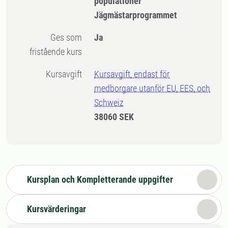
populationer
Jägmästarprogrammet
Ges som
Ja
fristående kurs
Kursavgift
Kursavgift, endast för
medborgare utanför EU, EES, och
Schweiz
38060 SEK
Kursplan och Kompletterande uppgifter
Kursvärderingar