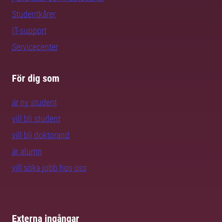
Studentkårer
IT-support
Servicecenter
För dig som
är ny student
vill bli student
vill bli doktorand
är alumn
vill söka jobb hos oss
Externa ingångar