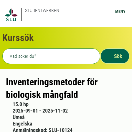
STUDENTWEBBEN
MENY
Kurssök
Fritext sökning
Sök
Inventeringsmetoder för
biologisk mångfald
15.0 hp
2025-09-01 - 2025-11-02
Umeå
Engelska
Anmälningskod: SLU-10124