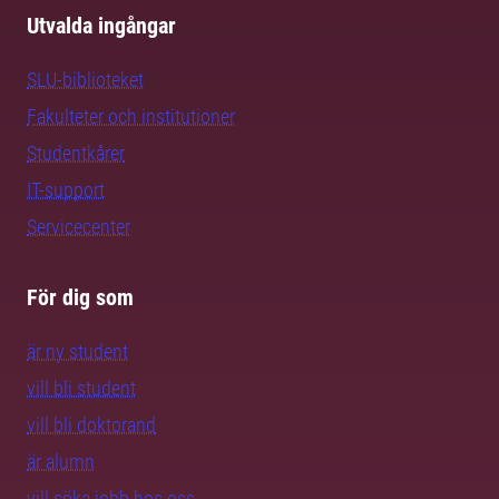
Utvalda ingångar
SLU-biblioteket
Fakulteter och institutioner
Studentkårer
IT-support
Servicecenter
För dig som
är ny student
vill bli student
vill bli doktorand
är alumn
vill söka jobb hos oss