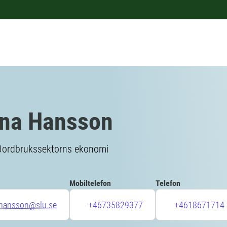
na Hansson
 Jordbrukssektorns ekonomi
Mobiltelefon
Telefon
.hansson@slu.se
+46735829377
+4618671714