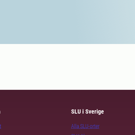
m
SLU i Sverige
t
Alla SLU-orter