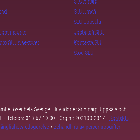
SLU Alnarp
rand
SLU Umeå
SLU Uppsala
ra om naturen
Jobba på SLU
nom SLU:s sektorer
Kontakta SLU
Stöd SLU
samhet över hela Sverige. Huvudorter är Alnarp, Uppsala och
01. • Telefon: 018-67 10 00 • Org nr: 202100-2817 •
Kontakta
lgänglighetsredogörelse
•
Behandling av personuppgifter