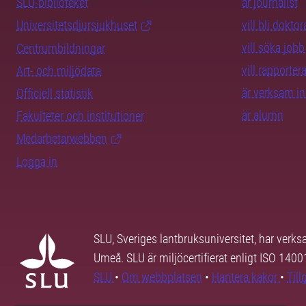
SLU-biblioteket
är journalist
Universitetsdjursjukhuset
vill bli dokto
vill söka jobb
Centrumbildningar
vill rapporte
Art- och miljödata
är verksam i
Officiell statistik
är alumn
Fakulteter och institutioner
Medarbetarwebben
Logga in
SLU, Sveriges lantbruksuniversitet, har verk
Umeå. SLU är miljöcertifierat enligt ISO 140
SLU
•
Om webbplatsen
•
Hantera kakor
•
Til