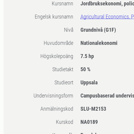
Kursnamn
Jordbruksekonomi, polic
Engelsk kursnamn
Agricultural Economics, P
Nivå
Grundnivå
(G1F)
Huvudområde
Nationalekonomi
högskolepoäng
7.5 hp
Studietakt
50 %
Studieort
Uppsala
Undervisningsform
Campusbaserad undervi
Anmälningskod
SLU-M2153
Kurskod
NA0189