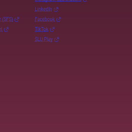
LinkedIn
r (SFS)
Facebook
et
TikTok
SLU Play