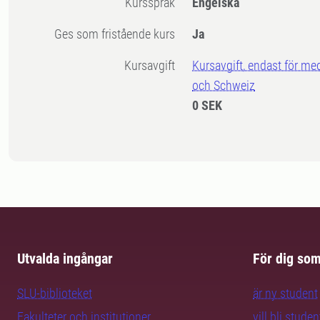
Kursspråk
Engelska
Ges som fristående kurs
Ja
Kursavgift
Kursavgift, endast för me
och Schweiz
0 SEK
Utvalda ingångar
För dig so
SLU-biblioteket
är ny student
Fakulteter och institutioner
vill bli studen