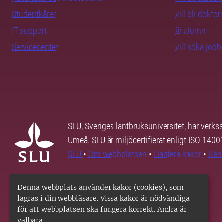
Studentkårer
vill bli dokto
IT-support
är alumn
Servicecenter
vill söka job
SLU, Sveriges lantbruksuniversitet, har verk
Umeå. SLU är miljöcertifierat enligt ISO 140
SLU
•
Om webbplatsen
•
Hantera kakor
•
Beh
Denna webbplats använder kakor (cookies), som
lagras i din webbläsare. Vissa kakor är nödvändiga
för att webbplatsen ska fungera korrekt. Andra är
valbara.