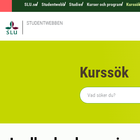
SLU.se
Studentwebb
Studier
Kurser och program
Kurssö
STUDENTWEBBEN
Kurssök
Fritext sökning