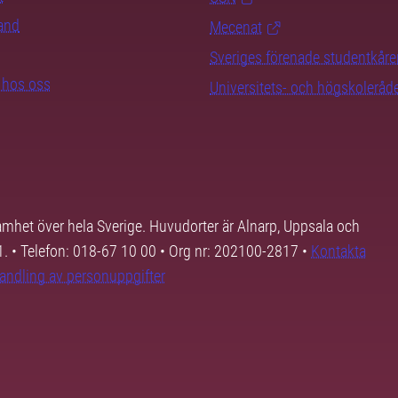
rand
Mecenat
Sveriges förenade studentkåre
b hos oss
Universitets- och högskoleråd
samhet över hela Sverige. Huvudorter är Alnarp, Uppsala och
01. • Telefon: 018-67 10 00 • Org nr: 202100-2817 •
Kontakta
andling av personuppgifter