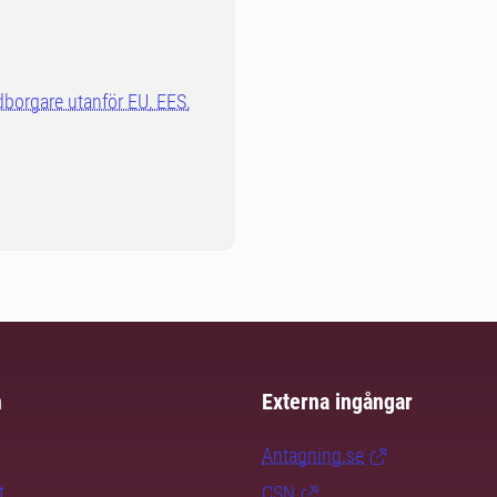
dborgare utanför EU, EES,
m
Externa ingångar
Antagning.se
t
CSN