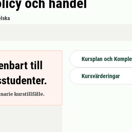
licy och handel
lska
Kursplan och Komple
enbart till
Kursvärderingar
sstudenter.
arie kurstillfälle.