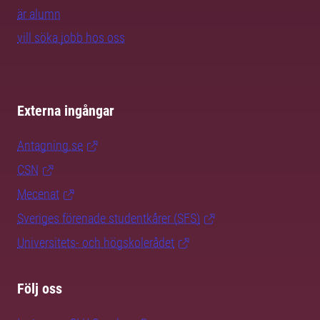
är alumn
vill söka jobb hos oss
Externa ingångar
Antagning.se
CSN
Mecenat
Sveriges förenade studentkårer (SFS)
Universitets- och högskolerådet
Följ oss