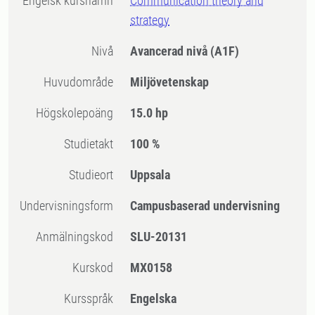
Engelsk kursnamn
Communication theory and
strategy
Nivå
Avancerad nivå
(A1F)
Huvudområde
Miljövetenskap
högskolepoäng
15.0 hp
Studietakt
100 %
Studieort
Uppsala
Undervisningsform
Campusbaserad undervisning
Anmälningskod
SLU-20131
Kurskod
MX0158
Kursspråk
Engelska