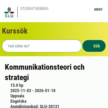
STUDENTWEBBEN
MENY
Kurssök
Fritext sökning
Sök
Kommunikationsteori och
strategi
15.0 hp
2025-11-03 - 2026-01-18
Uppsala
Engelska
Anmälningskod: SLU-20131