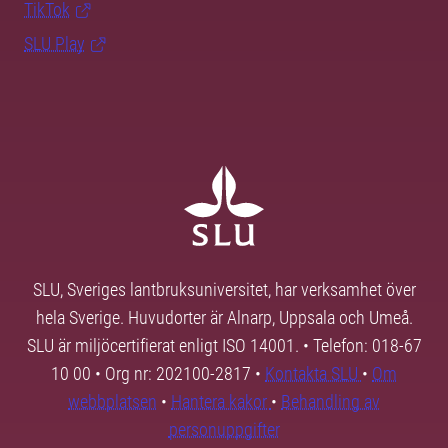
TikTok
SLU Play
SLU, Sveriges lantbruksuniversitet, har verksamhet över
hela Sverige. Huvudorter är Alnarp, Uppsala och Umeå.
SLU är miljöcertifierat enligt ISO 14001. • Telefon: 018-67
10 00 • Org nr: 202100-2817 •
Kontakta SLU
•
Om
webbplatsen
•
Hantera kakor
•
Behandling av
personuppgifter