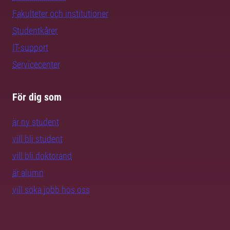
Fakulteter och institutioner
Studentkårer
IT-support
Servicecenter
För dig som
är ny student
vill bli student
vill bli doktorand
är alumn
vill söka jobb hos oss