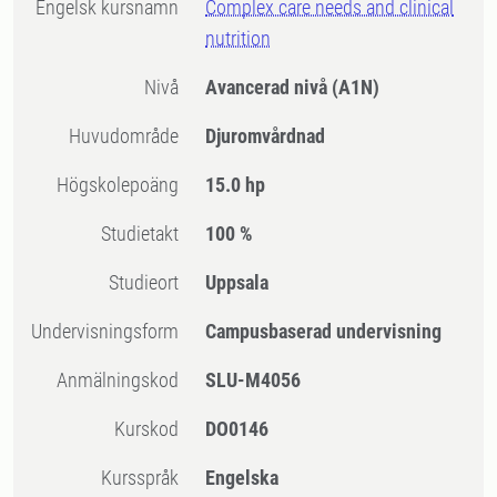
Engelsk kursnamn
Complex care needs and clinical
nutrition
Nivå
Avancerad nivå
(A1N)
Huvudområde
Djuromvårdnad
högskolepoäng
15.0 hp
Studietakt
100 %
Studieort
Uppsala
Undervisningsform
Campusbaserad undervisning
Anmälningskod
SLU-M4056
Kurskod
DO0146
Kursspråk
Engelska