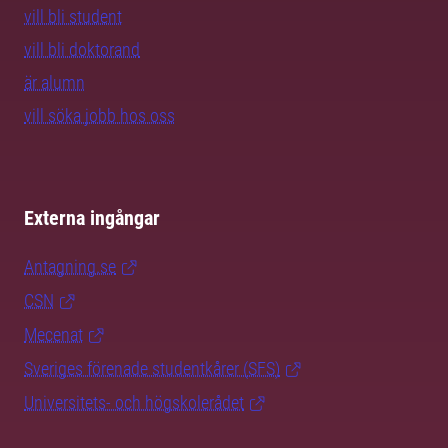
vill bli student
vill bli doktorand
är alumn
vill söka jobb hos oss
Externa ingångar
Antagning.se
CSN
Mecenat
Sveriges förenade studentkårer (SFS)
Universitets- och högskolerådet