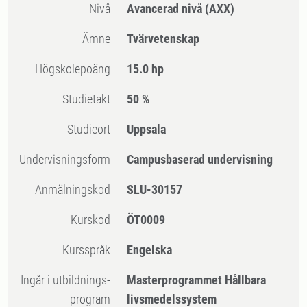
Nivå
Avancerad nivå
(AXX)
Ämne
Tvärvetenskap
högskolepoäng
15.0 hp
Studietakt
50 %
Studieort
Uppsala
Undervisningsform
Campusbaserad undervisning
Anmälningskod
SLU-30157
Kurskod
ÖT0009
Kursspråk
Engelska
Ingår i utbildnings-
Masterprogrammet Hållbara
program
livsmedelssystem