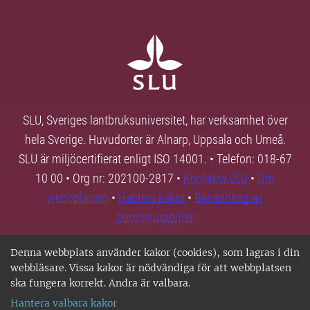
SLU, Sveriges lantbruksuniversitet, har verksamhet över
hela Sverige. Huvudorter är Alnarp, Uppsala och Umeå.
SLU är miljöcertifierat enligt ISO 14001. • Telefon: 018-67
10 00 • Org nr: 202100-2817 •
Kontakta SLU
•
Om
webbplatsen
•
Hantera kakor
•
Behandling av
personuppgifter
Denna webbplats använder kakor (cookies), som lagras i din
webbläsare. Vissa kakor är nödvändiga för att webbplatsen
ska fungera korrekt. Andra är valbara.
Hantera valbara kakor