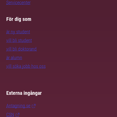
Servicecenter
För dig som
är ny student
vill bli student
vill bli doktorand
är alumn
vill söka jobb hos oss
Externa ingångar
Antagning.se
CSN