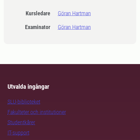
Kursledare
Göran Hartman
Examinator
Göran Hartman
Utvalda ingångar
SLU-biblioteket
Fakulteter och institutioner
Studentkårer
IT-support