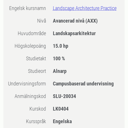
Engelsk kursnamn
Landscape Architecture Practice
Nivå
Avancerad nivå
(AXX)
Huvudområde
Landskapsarkitektur
högskolepoäng
15.0 hp
Studietakt
100 %
Studieort
Alnarp
Undervisningsform
Campusbaserad undervisning
Anmälningskod
SLU-20034
Kurskod
LK0404
Kursspråk
Engelska