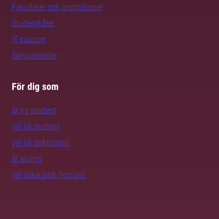
Fakulteter och institutioner
Studentkårer
IT-support
Servicecenter
För dig som
är ny student
vill bli student
vill bli doktorand
är alumn
vill söka jobb hos oss