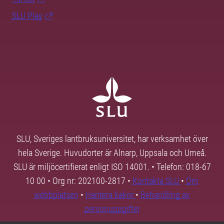
SLU Play
SLU, Sveriges lantbruksuniversitet, har verksamhet över
hela Sverige. Huvudorter är Alnarp, Uppsala och Umeå.
SLU är miljöcertifierat enligt ISO 14001. • Telefon: 018-67
10 00 • Org nr: 202100-2817 •
Kontakta SLU
•
Om
webbplatsen
•
Hantera kakor
•
Behandling av
personuppgifter