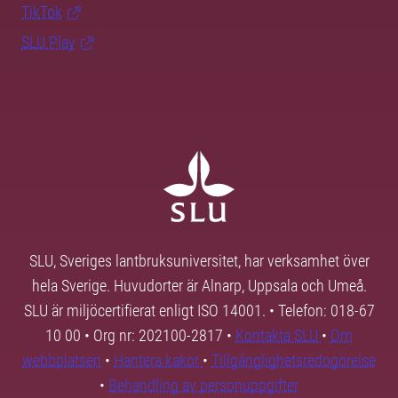
TikTok
SLU Play
SLU, Sveriges lantbruksuniversitet, har verksamhet över
hela Sverige. Huvudorter är Alnarp, Uppsala och Umeå.
SLU är miljöcertifierat enligt ISO 14001. • Telefon: 018-67
10 00 • Org nr: 202100-2817 •
Kontakta SLU
•
Om
webbplatsen
•
Hantera kakor
•
Tillgänglighetsredogörelse
•
Behandling av personuppgifter