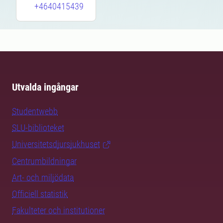
+4640415439
Utvalda ingångar
Studentwebb
SLU-biblioteket
Universitetsdjursjukhuset
Centrumbildningar
Art- och miljödata
Officiell statistik
Fakulteter och institutioner