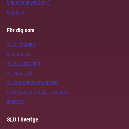
Medarbetarwebben
Logga in
För dig som
vill bli student
är journalist
vill bli doktorand
vill söka jobb
vill rapportera om naturen
är verksam inom SLU:s sektorer
är alumn
SLU i Sverige