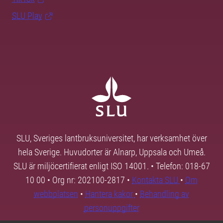
SLU Play
SLU, Sveriges lantbruksuniversitet, har verksamhet över
hela Sverige. Huvudorter är Alnarp, Uppsala och Umeå.
SLU är miljöcertifierat enligt ISO 14001. • Telefon: 018-67
10 00 • Org nr: 202100-2817 •
Kontakta SLU
•
Om
webbplatsen
•
Hantera kakor
•
Behandling av
personuppgifter