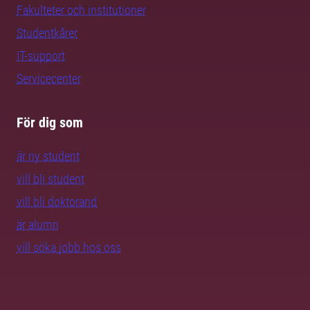
Fakulteter och institutioner
Studentkårer
IT-support
Servicecenter
För dig som
är ny student
vill bli student
vill bli doktorand
är alumn
vill söka jobb hos oss