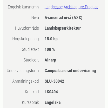
Engelsk kursnamn
Landscape Architecture Practice
Nivå
Avancerad nivå
(AXX)
Huvudområde
Landskapsarkitektur
högskolepoäng
15.0 hp
Studietakt
100 %
Studieort
Alnarp
Undervisningsform
Campusbaserad undervisning
Anmälningskod
SLU-30042
Kurskod
LK0404
Kursspråk
Engelska