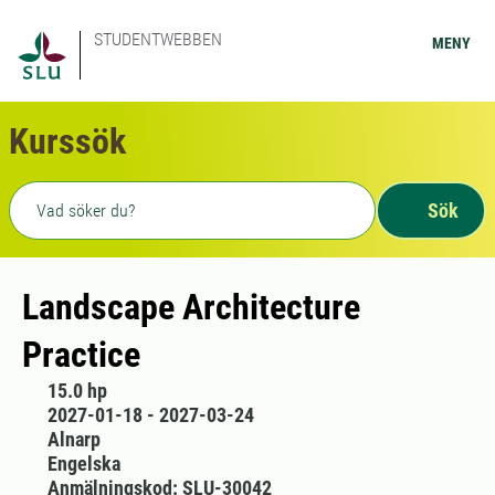
STUDENTWEBBEN
MENY
Kurssök
Fritext sökning
Sök
Landscape Architecture
Practice
15.0 hp
2027-01-18 - 2027-03-24
Alnarp
Engelska
Anmälningskod: SLU-30042