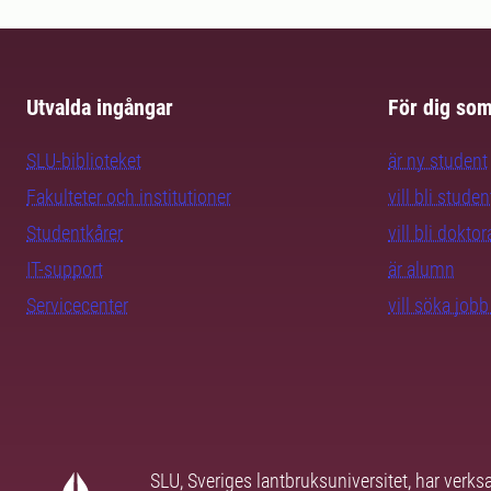
Utvalda ingångar
För dig so
SLU-biblioteket
är ny student
Fakulteter och institutioner
vill bli studen
Studentkårer
vill bli dokto
IT-support
är alumn
Servicecenter
vill söka job
SLU, Sveriges lantbruksuniversitet, har verk