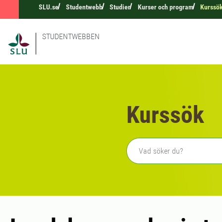
SLU.se
Studentwebb
Studier
Kurser och program
Kurssö
STUDENTWEBBEN
Kurssök
Fritext sökning