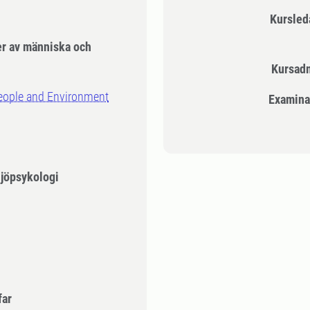
Kursle
er av människa och
Kursad
People and Environment
Examina
ljöpsykologi
far