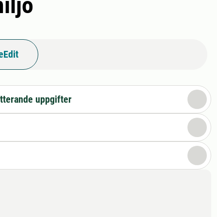
iljö
eEdit
tterande uppgifter