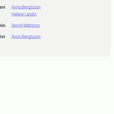
dare
Anna Bengtsson
Helene Landin
min
Desiré Mattsson
tor
Anna Bengtsson