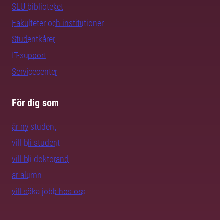
SLU-biblioteket
Fakulteter och institutioner
Studentkårer
IT-support
Servicecenter
För dig som
är ny student
vill bli student
vill bli doktorand
är alumn
vill söka jobb hos oss