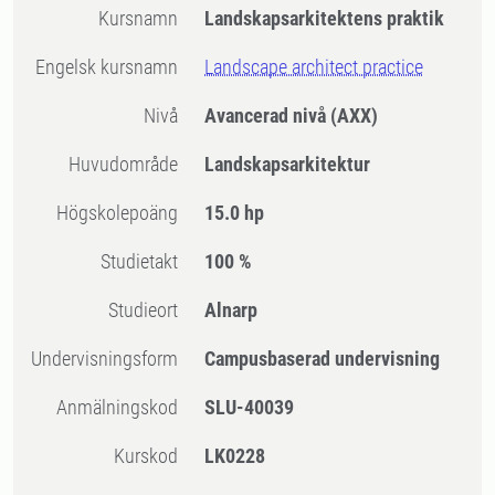
Kursnamn
Landskapsarkitektens praktik
Engelsk kursnamn
Landscape architect practice
Nivå
Avancerad nivå
(AXX)
Huvudområde
Landskapsarkitektur
högskolepoäng
15.0 hp
Studietakt
100 %
Studieort
Alnarp
Undervisningsform
Campusbaserad undervisning
Anmälningskod
SLU-40039
Kurskod
LK0228