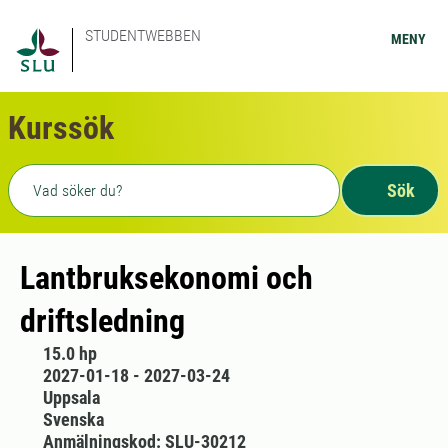
STUDENTWEBBEN
MENY
Kurssök
Fritext sökning
Sök
Lantbruksekonomi och
driftsledning
15.0 hp
2027-01-18 - 2027-03-24
Uppsala
Svenska
Anmälningskod: SLU-30212