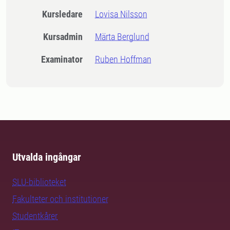
Kursledare
Lovisa Nilsson
Kursadmin
Märta Berglund
Examinator
Ruben Hoffman
Utvalda ingångar
SLU-biblioteket
Fakulteter och institutioner
Studentkårer