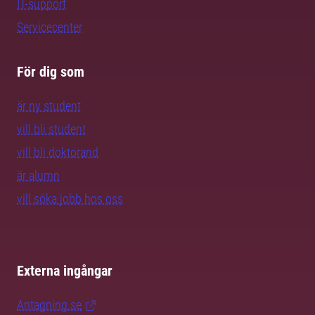
IT-support
Servicecenter
För dig som
är ny student
vill bli student
vill bli doktorand
är alumn
vill söka jobb hos oss
Externa ingångar
Antagning.se