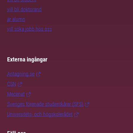
vill bli doktorand
är alumn
vill söka jobb hos oss
Externa ingångar
Antagning.se
CSN
Mecenat
Sveriges förenade studentkårer (SFS)
Universitets- och högskolerådet