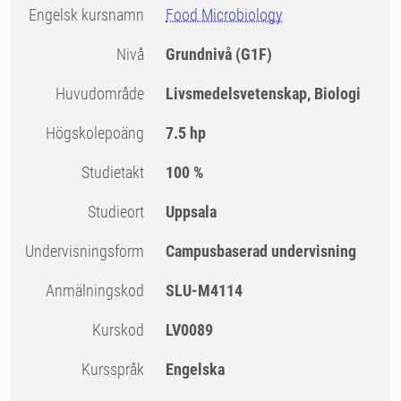
Engelsk kursnamn
Food Microbiology
Nivå
Grundnivå
(G1F)
Huvudområde
Livsmedelsvetenskap, Biologi
högskolepoäng
7.5 hp
Studietakt
100 %
Studieort
Uppsala
Undervisningsform
Campusbaserad undervisning
Anmälningskod
SLU-M4114
Kurskod
LV0089
Kursspråk
Engelska