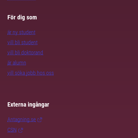
För dig som
är ny student
vill bli student
vill bli doktorand
är alumn
vill söka jobb hos oss
Externa ingångar
Antagning.se
CSN