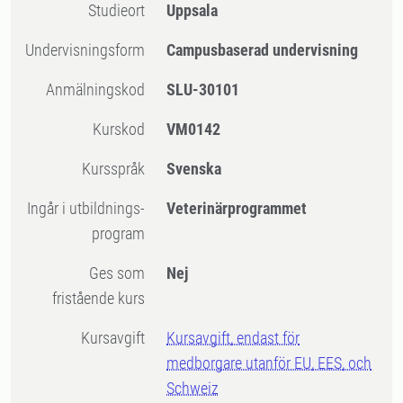
Studieort
Uppsala
Undervisningsform
Campusbaserad undervisning
Anmälningskod
SLU-30101
Kurskod
VM0142
Kursspråk
Svenska
Ingår i utbildnings-
Veterinärprogrammet
program
Ges som
Nej
fristående kurs
Kursavgift
Kursavgift, endast för
medborgare utanför EU, EES, och
Schweiz