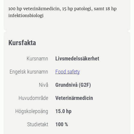
100 hp veterinärmedicin, 15 hp patologi, samt 18 hp
infektionsbiologi
Kursfakta
Kursnamn
Livsmedelssäkerhet
Engelsk kursnamn
Food safety
Nivå
Grundnivå
(G2F)
Huvudområde
Veterinärmedicin
högskolepoäng
15.0 hp
Studietakt
100 %