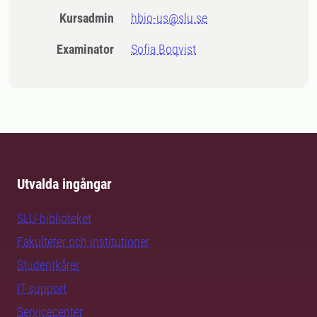
Kursadmin
hbio-us@slu.se
Examinator
Sofia Boqvist
Utvalda ingångar
SLU-biblioteket
Fakulteter och institutioner
Studentkårer
IT-support
Servicecenter