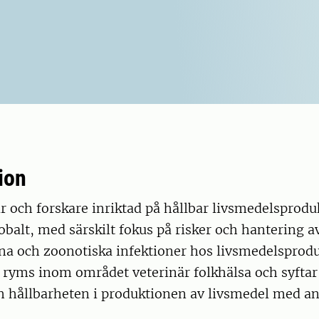
ion
är och forskare inriktad på hållbar livsmedelsprodu
obalt, med särskilt fokus på risker och hantering a
na och zoonotiska infektioner hos livsmedelsprodu
ryms inom området veterinär folkhälsa och syftar t
h hållbarheten i produktionen av livsmedel med an