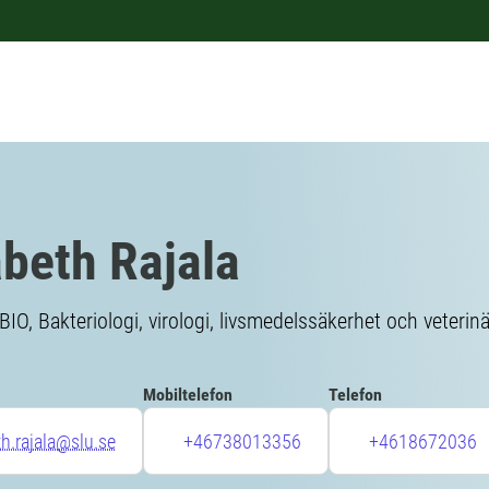
abeth Rajala
BIO, Bakteriologi, virologi, livsmedelssäkerhet och veterin
Mobiltelefon
Telefon
th.rajala@slu.se
+46738013356
+4618672036