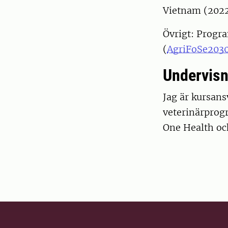
Vietnam (2022
Övrigt: Progr
(
AgriFoSe203
Undervisn
Jag är kursans
veterinärprog
One Health oc