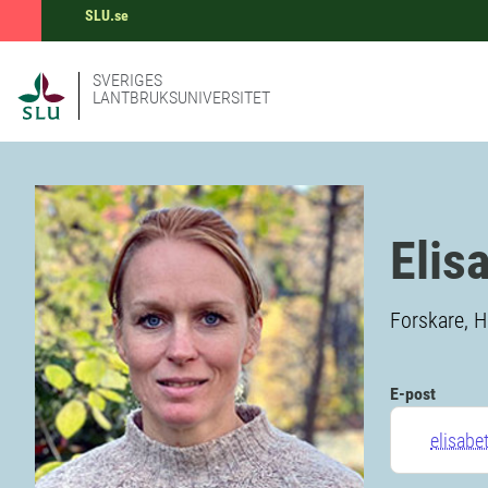
SLU.se
SVERIGES
LANTBRUKSUNIVERSITET
Elis
Forskare, H
E-post
elisabe