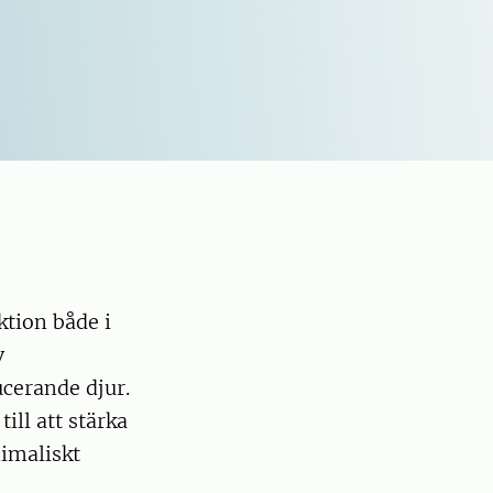
ktion både i
v
cerande djur.
ill att stärka
imaliskt