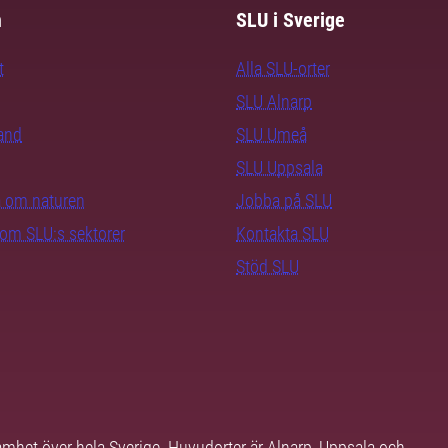
m
SLU i Sverige
t
Alla SLU-orter
SLU Alnarp
rand
SLU Umeå
SLU Uppsala
ra om naturen
Jobba på SLU
nom SLU:s sektorer
Kontakta SLU
Stöd SLU
samhet över hela Sverige. Huvudorter är Alnarp, Uppsala och