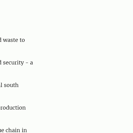
d waste to
 security - a
l south
production
ue chain in