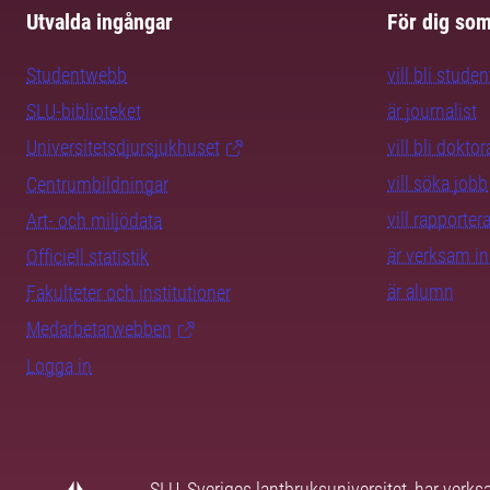
Utvalda ingångar
För dig so
Studentwebb
vill bli studen
SLU-biblioteket
är journalist
Universitetsdjursjukhuset
vill bli dokto
vill söka jobb
Centrumbildningar
vill rapporte
Art- och miljödata
är verksam i
Officiell statistik
är alumn
Fakulteter och institutioner
Medarbetarwebben
Logga in
SLU, Sveriges lantbruksuniversitet, har verk