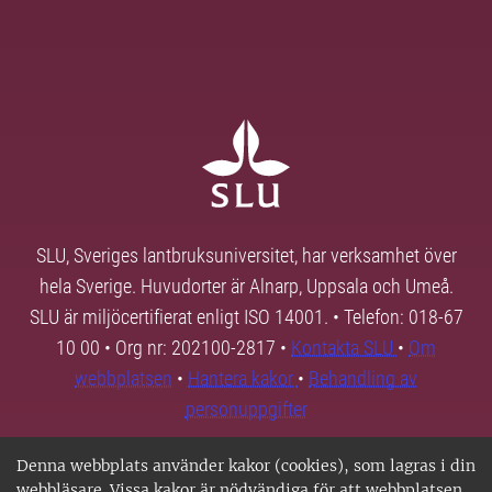
SLU, Sveriges lantbruksuniversitet, har verksamhet över
hela Sverige. Huvudorter är Alnarp, Uppsala och Umeå.
SLU är miljöcertifierat enligt ISO 14001. • Telefon: 018-67
10 00 • Org nr: 202100-2817 •
Kontakta SLU
•
Om
webbplatsen
•
Hantera kakor
•
Behandling av
personuppgifter
Denna webbplats använder kakor (cookies), som lagras i din
webbläsare. Vissa kakor är nödvändiga för att webbplatsen