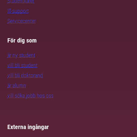
Studentkårer
IT-support
Servicecenter
För dig som
är ny student
vill bli student
vill bli doktorand
är alumn
vill söka jobb hos oss
Externa ingångar