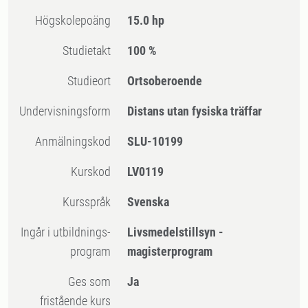
högskolepoäng
15.0 hp
Studietakt
100 %
Studieort
Ortsoberoende
Undervisningsform
Distans utan fysiska träffar
Anmälningskod
SLU-10199
Kurskod
LV0119
Kursspråk
Svenska
Ingår i utbildnings-
Livsmedelstillsyn -
program
magisterprogram
Ges som
Ja
fristående kurs