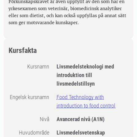
Förkunskapskravet är även uppfyllt av den som har en
yrkesexamen som veterinär, biomedicinsk analytiker
eller som dietist, och kan också uppfyllas på annat sätt
som ger motsvarande kunskaper.
Kursfakta
Kursnamn
Livsmedelsteknologi med
introduktion till
livsmedelstillsyn
Engelsk kursnamn
Food Technology with
introduction to food control
Nivå
Avancerad nivå
(A1N)
Huvudområde
Livsmedelsvetenskap