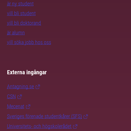
är ny student
vill bli student
vill bli doktorand
är alumn
vill söka jobb hos oss
Externa ingångar
Antagning.se
CSN
Mecenat
Sveriges förenade studentkårer (SFS)
Universitets- och högskolerådet