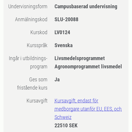
Undervisningsform
Campusbaserad undervisning
Anmälningskod
SLU-20088
Kurskod
LV0124
Kursspråk
Svenska
Ingår i utbildnings-
Livsmedelsprogrammet
program
Agronomprogrammet livsmedel
Ges som
Ja
fristående kurs
Kursavgift
Kursavgift, endast för
medborgare utanför EU, EES, och
Schweiz
22510 SEK