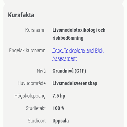
Kursfakta
Kursnamn
Livsmedelstoxikologi och
riskbedömning
Engelsk kursnamn
Food Toxicology and Risk
Assessment
Nivå
Grundnivå
(G1F)
Huvudområde
Livsmedelsvetenskap
högskolepoäng
7.5 hp
Studietakt
100 %
Studieort
Uppsala