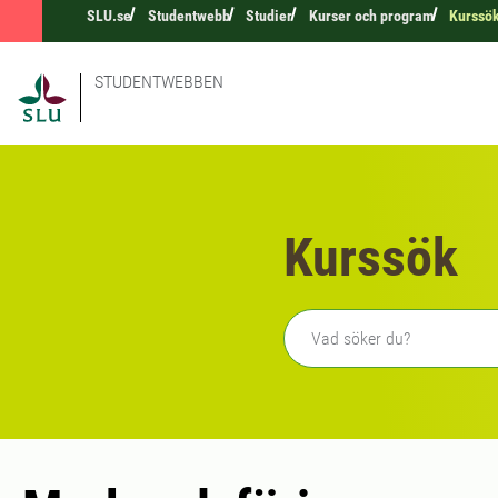
SLU.se
Studentwebb
Studier
Kurser och program
Kurssö
STUDENTWEBBEN
Kurssök
Fritext sökning