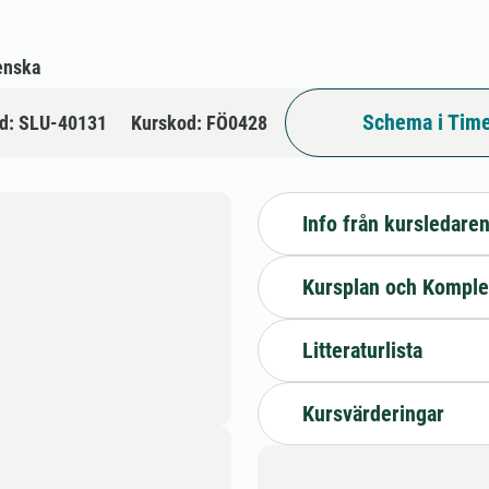
enska
Schema i Time
d: SLU-40131
Kurskod: FÖ0428
Info från kursledare
Kursplan och Komple
Litteraturlista
Kursvärderingar