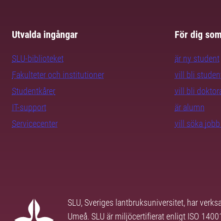
Utvalda ingångar
För dig so
SLU-biblioteket
är ny student
Fakulteter och institutioner
vill bli studen
Studentkårer
vill bli dokto
IT-support
är alumn
Servicecenter
vill söka job
SLU, Sveriges lantbruksuniversitet, har verk
Umeå. SLU är miljöcertifierat enligt ISO 140