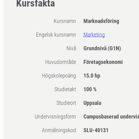
Kursfakta
Kursnamn
Marknadsföring
Engelsk kursnamn
Marketing
Nivå
Grundnivå
(G1N)
Huvudområde
Företagsekonomi
högskolepoäng
15.0 hp
Studietakt
100 %
Studieort
Uppsala
Undervisningsform
Campusbaserad undervi
Anmälningskod
SLU-40131