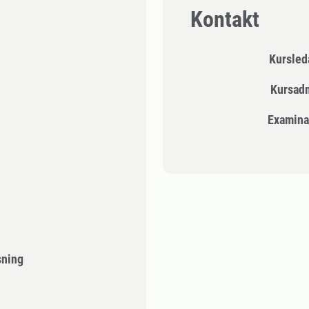
Kontakt
Kursle
Kursad
Examina
sning