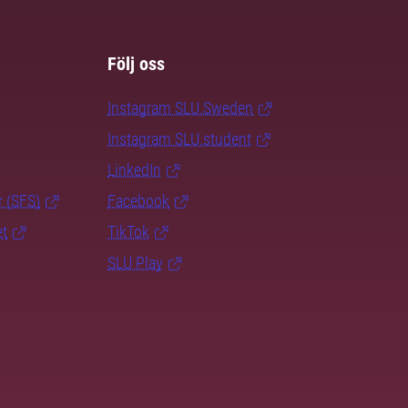
Följ oss
Instagram SLU.Sweden
Instagram SLU.student
LinkedIn
r (SFS)
Facebook
et
TikTok
SLU Play