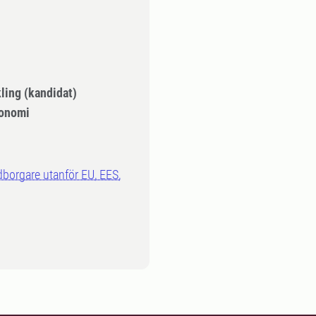
ling (kandidat)
onomi
dborgare utanför EU, EES,