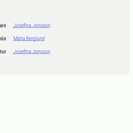
dare
Josefina Jonsson
min
Märta Berglund
tor
Josefina Jonsson