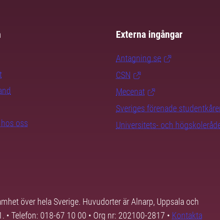
m
Externa ingångar
Antagning.se
t
CSN
rand
Mecenat
Sveriges förenade studentkåre
b hos oss
Universitets- och högskoleråd
samhet över hela Sverige. Huvudorter är Alnarp, Uppsala och
01. • Telefon: 018-67 10 00 • Org nr: 202100-2817 •
Kontakta