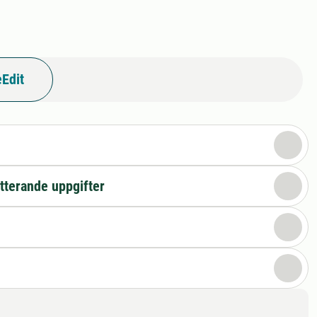
Edit
n
tterande uppgifter