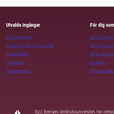
Utvalda ingångar
För dig so
SLU-biblioteket
är ny student
Fakulteter och institutioner
vill bli studen
Studentkårer
vill bli dokto
IT-support
är alumn
Servicecenter
vill söka job
SLU, Sveriges lantbruksuniversitet, har verk