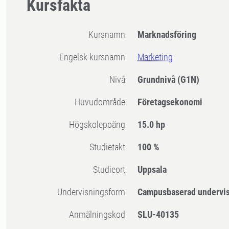
Kursfakta
Kursnamn
Marknadsföring
Engelsk kursnamn
Marketing
Nivå
Grundnivå
(G1N)
Huvudområde
Företagsekonomi
högskolepoäng
15.0 hp
Studietakt
100 %
Studieort
Uppsala
Undervisningsform
Campusbaserad undervi
Anmälningskod
SLU-40135