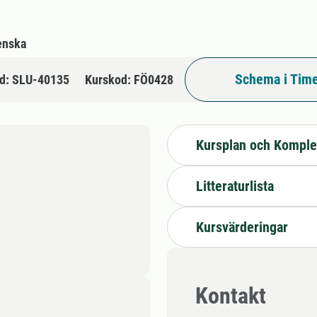
enska
Schema i Time
d: SLU-40135
Kurskod: FÖ0428
Kursplan och Komple
Litteraturlista
Kursvärderingar
Kontakt