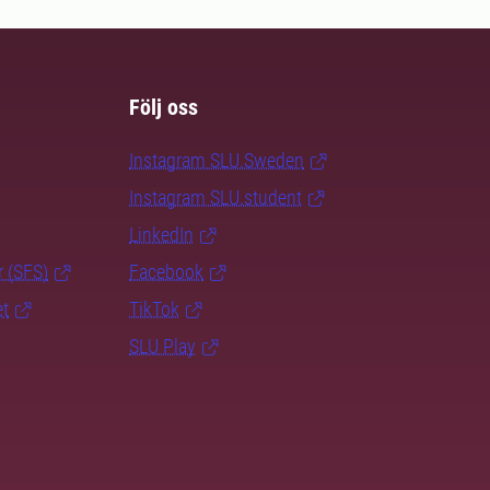
Följ oss
Instagram SLU.Sweden
Instagram SLU.student
LinkedIn
r (SFS)
Facebook
et
TikTok
SLU Play