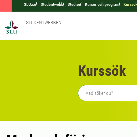
SLU.se
Studentwebb
Studier
Kurser och program
Kurssö
STUDENTWEBBEN
Kurssök
Fritext sökning