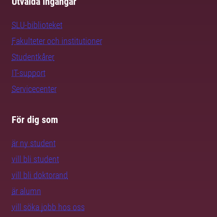
Utvalda ingångar
SLU-biblioteket
Fakulteter och institutioner
Studentkårer
IT-support
Servicecenter
För dig som
är ny student
vill bli student
vill bli doktorand
är alumn
vill söka jobb hos oss