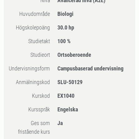
Nivå
Avancerad nivå
(A2E)
Huvudområde
Biologi
högskolepoäng
30.0 hp
Studietakt
100 %
Studieort
Ortsoberoende
Undervisningsform
Campusbaserad undervisning
Anmälningskod
SLU-50129
Kurskod
EX1040
Kursspråk
Engelska
Ges som
Ja
fristående kurs