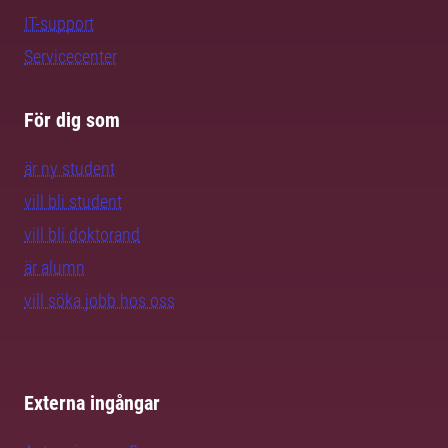
IT-support
Servicecenter
För dig som
är ny student
vill bli student
vill bli doktorand
är alumn
vill söka jobb hos oss
Externa ingångar