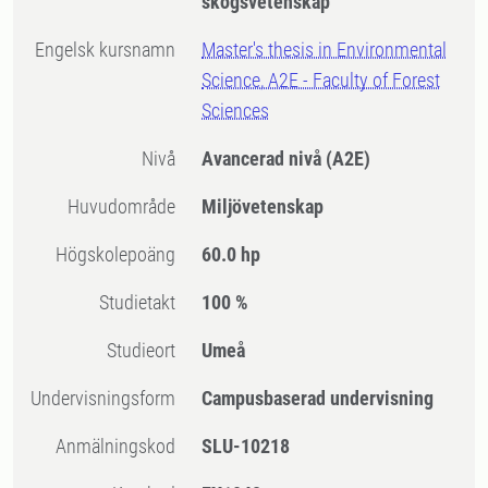
skogsvetenskap
Engelsk kursnamn
Master's thesis in Environmental
Science, A2E - Faculty of Forest
Sciences
Nivå
Avancerad nivå
(A2E)
Huvudområde
Miljövetenskap
högskolepoäng
60.0 hp
Studietakt
100 %
Studieort
Umeå
Undervisningsform
Campusbaserad undervisning
Anmälningskod
SLU-10218