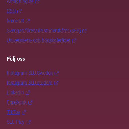
Antagning.se
CSN
Mecenat
Sveriges förenade studentkårer (SFS)
Universitets- och högskolerådet
Följ oss
Instagram SLU.Sweden
Instagram SLU.student
LinkedIn
Facebook
TikTok
SLU Play