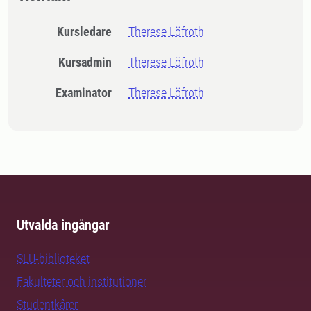
Kursledare
Therese Löfroth
Kursadmin
Therese Löfroth
Examinator
Therese Löfroth
Utvalda ingångar
SLU-biblioteket
Fakulteter och institutioner
Studentkårer