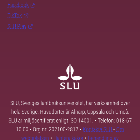
Facebook
TikTok
SLU Play
SLU, Sveriges lantbruksuniversitet, har verksamhet över
hela Sverige. Huvudorter är Alnarp, Uppsala och Umeå.
SLU är miljöcertifierat enligt ISO 14001. • Telefon: 018-67
10 00 • Org nr: 202100-2817 •
Kontakta SLU
•
Om
webbplatsen
•
Hantera kakor
•
Behandling av