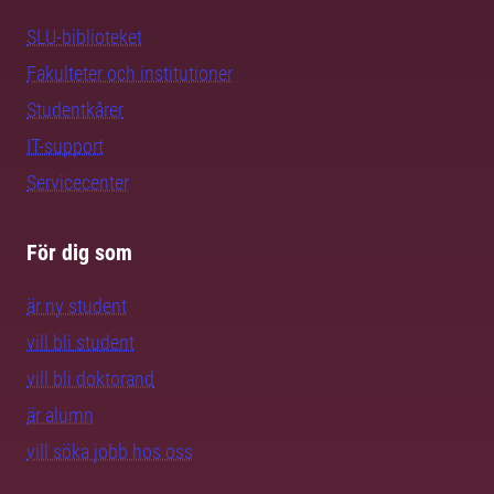
SLU-biblioteket
Fakulteter och institutioner
Studentkårer
IT-support
Servicecenter
För dig som
är ny student
vill bli student
vill bli doktorand
är alumn
vill söka jobb hos oss