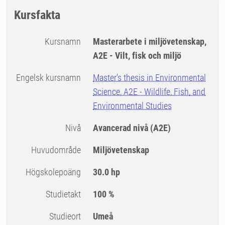
Kursfakta
Kursnamn
Masterarbete i miljövetenskap,
A2E - Vilt, fisk och miljö
Engelsk kursnamn
Master's thesis in Environmental
Science, A2E - Wildlife, Fish, and
Environmental Studies
Nivå
Avancerad nivå
(A2E)
Huvudområde
Miljövetenskap
högskolepoäng
30.0 hp
Studietakt
100 %
Studieort
Umeå