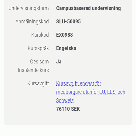
Undervisningsform
Campusbaserad undervisning
Anmälningskod
SLU-50095
Kurskod
EX0988
Kursspråk
Engelska
Ges som
Ja
fristående kurs
Kursavgift
Kursavgift, endast för
medborgare utanför EU, EES, och
Schweiz
76110 SEK