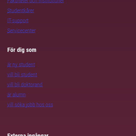
Fakulteter och institutioner
Studentkårer
IT-support
Servicecenter
För dig som
är ny student
vill bli student
vill bli doktorand
är alumn
vill söka jobb hos oss
Externa ingångar