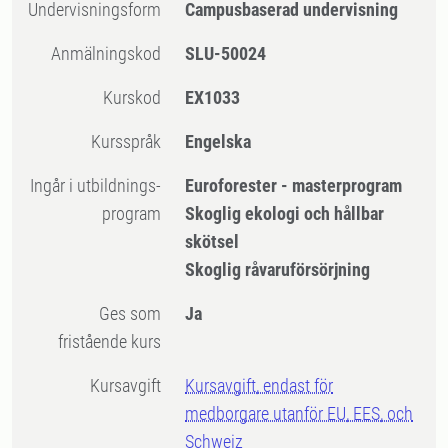
Undervisningsform
Campusbaserad undervisning
Anmälningskod
SLU-50024
Kurskod
EX1033
Kursspråk
Engelska
Ingår i utbildnings-
Euroforester - masterprogram
program
Skoglig ekologi och hållbar
skötsel
Skoglig råvaruförsörjning
Ges som
Ja
fristående kurs
Kursavgift
Kursavgift, endast för
medborgare utanför EU, EES, och
Schweiz