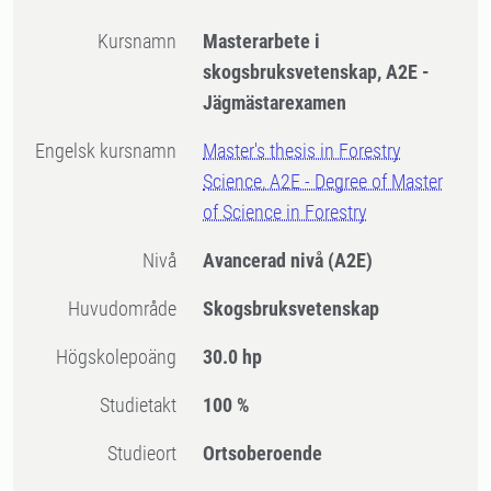
Kursnamn
Masterarbete i
skogsbruksvetenskap, A2E -
Jägmästarexamen
Engelsk kursnamn
Master's thesis in Forestry
Science, A2E - Degree of Master
of Science in Forestry
Nivå
Avancerad nivå
(A2E)
Huvudområde
Skogsbruksvetenskap
högskolepoäng
30.0 hp
Studietakt
100 %
Studieort
Ortsoberoende