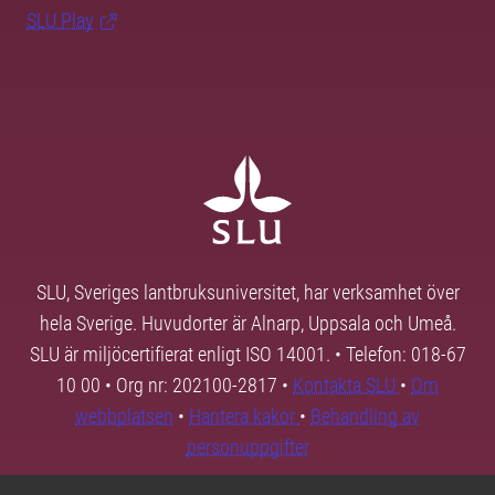
SLU Play
SLU, Sveriges lantbruksuniversitet, har verksamhet över
hela Sverige. Huvudorter är Alnarp, Uppsala och Umeå.
SLU är miljöcertifierat enligt ISO 14001. • Telefon: 018-67
10 00 • Org nr: 202100-2817 •
Kontakta SLU
•
Om
webbplatsen
•
Hantera kakor
•
Behandling av
personuppgifter