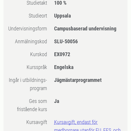
Studietakt
100 %
Studieort
Uppsala
Undervisningsform
Campusbaserad undervisning
Anmälningskod
SLU-50056
Kurskod
EX0972
Kursspråk
Engelska
Ingår i utbildnings-
Jägmästarprogrammet
program
Ges som
Ja
fristående kurs
Kursavgift
Kursavgift, endast för
medborgare utanför EU, EES, och