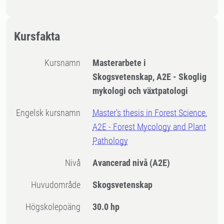
Kursfakta
Kursnamn
Masterarbete i
Skogsvetenskap, A2E - Skoglig
mykologi och växtpatologi
Engelsk kursnamn
Master's thesis in Forest Science,
A2E - Forest Mycology and Plant
Pathology
Nivå
Avancerad nivå
(A2E)
Huvudområde
Skogsvetenskap
högskolepoäng
30.0 hp