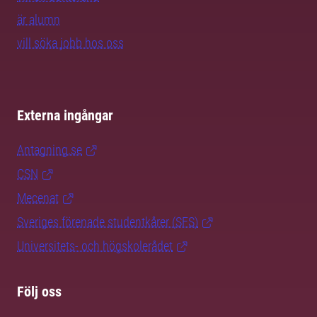
är alumn
vill söka jobb hos oss
Externa ingångar
Antagning.se
CSN
Mecenat
Sveriges förenade studentkårer (SFS)
Universitets- och högskolerådet
Följ oss