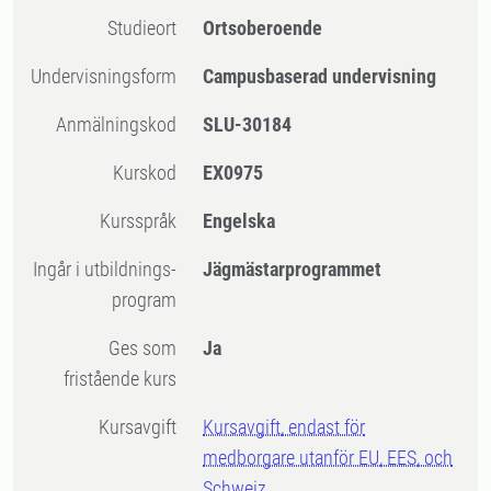
Studieort
Ortsoberoende
Undervisningsform
Campusbaserad undervisning
Anmälningskod
SLU-30184
Kurskod
EX0975
Kursspråk
Engelska
Ingår i utbildnings-
Jägmästarprogrammet
program
Ges som
Ja
fristående kurs
Kursavgift
Kursavgift, endast för
medborgare utanför EU, EES, och
Schweiz