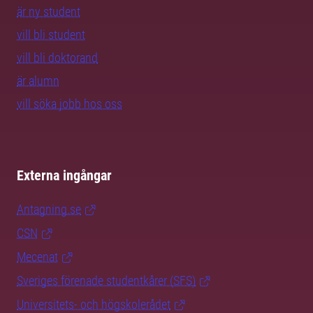
är ny student
vill bli student
vill bli doktorand
är alumn
vill söka jobb hos oss
Externa ingångar
Antagning.se
CSN
Mecenat
Sveriges förenade studentkårer (SFS)
Universitets- och högskolerådet