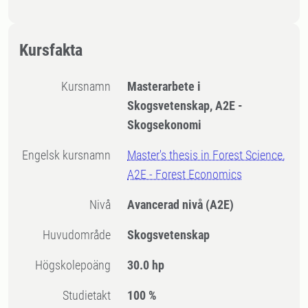
Kursfakta
Kursnamn
Masterarbete i
Skogsvetenskap, A2E -
Skogsekonomi
Engelsk kursnamn
Master's thesis in Forest Science,
A2E - Forest Economics
Nivå
Avancerad nivå
(A2E)
Huvudområde
Skogsvetenskap
högskolepoäng
30.0 hp
Studietakt
100 %