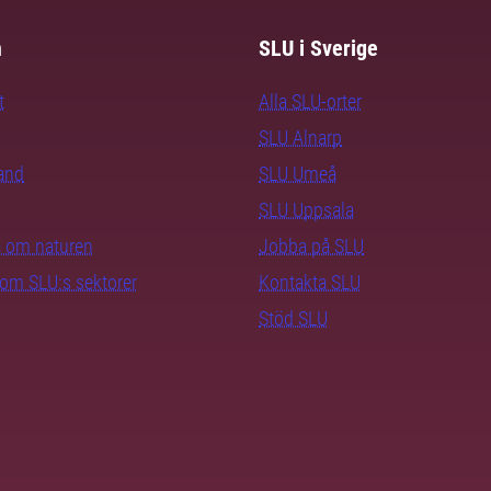
m
SLU i Sverige
t
Alla SLU-orter
SLU Alnarp
rand
SLU Umeå
SLU Uppsala
ra om naturen
Jobba på SLU
nom SLU:s sektorer
Kontakta SLU
Stöd SLU