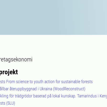
öretagsekonomi
projekt
ts From science to youth action for sustainable forests
ållbar återuppbyggnad i Ukraina (WoodReconstruct)
ckling för trädgrödor baserad på lokal kunskap. Tamarindus i Ken
sts (SLU)