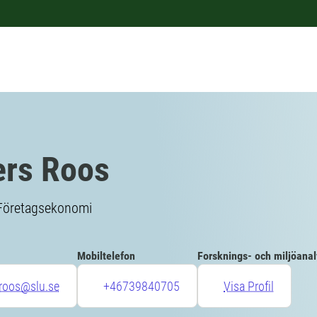
rs Roos
 Företagsekonomi
Mobiltelefon
Forsknings- och miljöana
.roos@slu.se
+46739840705
Visa Profil