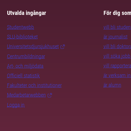
Utvalda ingångar
För dig so
Studentwebb
vill bli studen
SLU-biblioteket
är journalist
Universitetsdjursjukhuset
vill bli dokto
vill söka jobb
Centrumbildningar
vill rapporte
Art- och miljödata
är verksam i
Officiell statistik
är alumn
Fakulteter och institutioner
Medarbetarwebben
Logga in