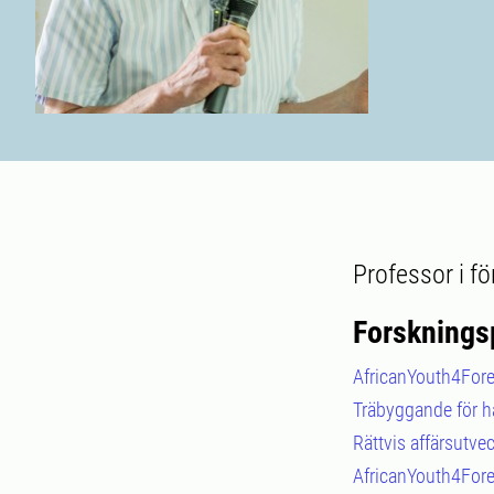
Professor i f
Forsknings
AfricanYouth4Fores
Träbyggande för h
Rättvis affärsutve
AfricanYouth4Fore