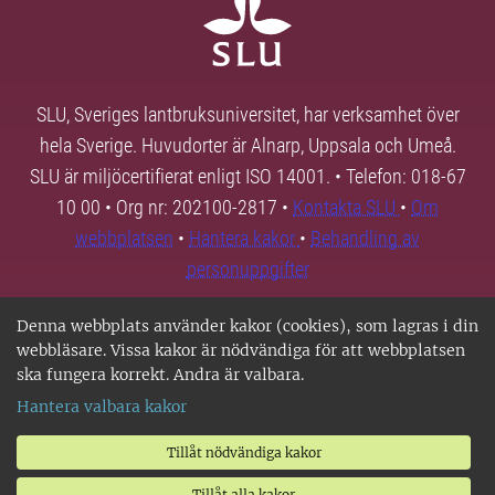
SLU, Sveriges lantbruksuniversitet, har verksamhet över
hela Sverige. Huvudorter är Alnarp, Uppsala och Umeå.
SLU är miljöcertifierat enligt ISO 14001. • Telefon: 018-67
10 00 • Org nr: 202100-2817 •
Kontakta SLU
•
Om
webbplatsen
•
Hantera kakor
•
Behandling av
personuppgifter
Denna webbplats använder kakor (cookies), som lagras i din
webbläsare. Vissa kakor är nödvändiga för att webbplatsen
ska fungera korrekt. Andra är valbara.
Hantera valbara kakor
Tillåt nödvändiga kakor
Tillåt alla kakor