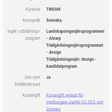
Kurskod
TN0368
Kursspråk
Svenska
Ingår i utbildnings-
Landskapsingenjörsprogrammet
program
- Alnarp
Trädgårdsingenjörsprogrammet
- design
Trädgårdsingenjör: design -
kandidatprogram
Ges som
Ja
fristående kurs
Kursavgift
Kursavgift, endast för
medborgare utanför EU, EES, och
Schweiz