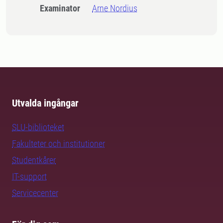
Examinator
Arne Nordius
Utvalda ingångar
SLU-biblioteket
Fakulteter och institutioner
Studentkårer
IT-support
Servicecenter