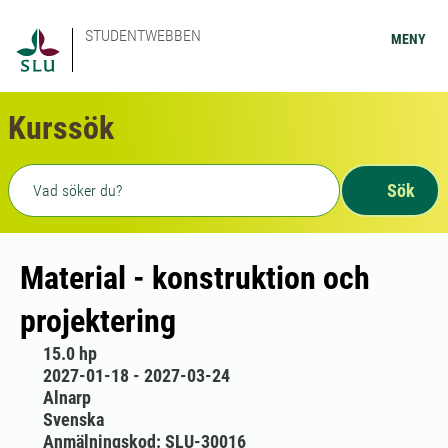
STUDENTWEBBEN
MENY
Kurssök
Fritext sökning
Sök
Material - konstruktion och
projektering
15.0 hp
2027-01-18 - 2027-03-24
Alnarp
Svenska
Anmälningskod: SLU-30016