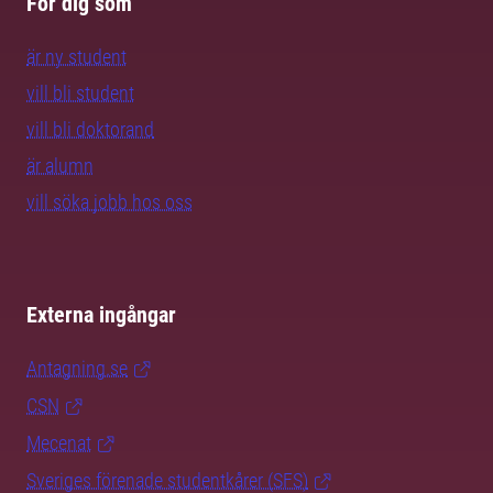
För dig som
är ny student
vill bli student
vill bli doktorand
är alumn
vill söka jobb hos oss
Externa ingångar
Antagning.se
CSN
Mecenat
Sveriges förenade studentkårer (SFS)