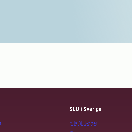
m
SLU i Sverige
t
Alla SLU-orter