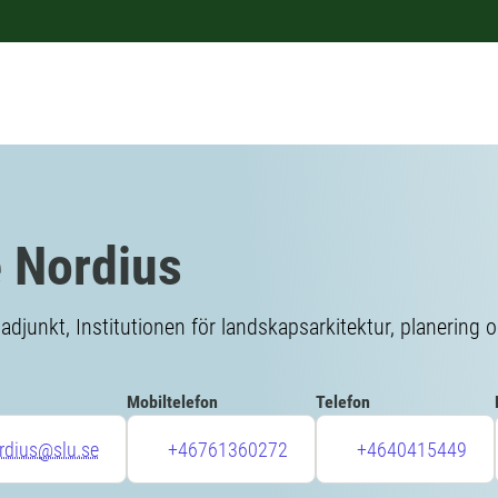
 Nordius
sadjunkt, Institutionen för landskapsarkitektur, planering o
Mobiltelefon
Telefon
rdius@slu.se
+46761360272
+4640415449