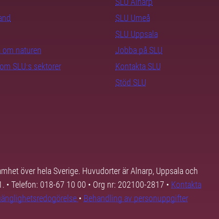
SLU Alnarp
rand
SLU Umeå
SLU Uppsala
ra om naturen
Jobba på SLU
nom SLU:s sektorer
Kontakta SLU
Stöd SLU
samhet över hela Sverige. Huvudorter är Alnarp, Uppsala och
01. • Telefon: 018-67 10 00 • Org nr: 202100-2817 •
Kontakta
lgänglighetsredogörelse
•
Behandling av personuppgifter