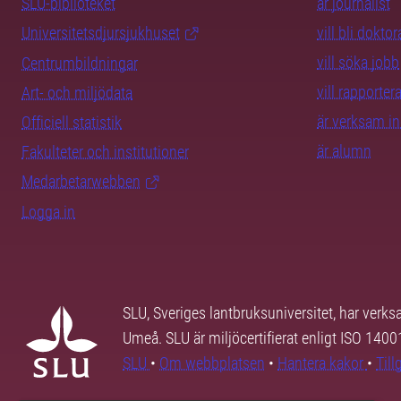
SLU-biblioteket
är journalist
Universitetsdjursjukhuset
vill bli dokto
vill söka jobb
Centrumbildningar
vill rapporte
Art- och miljödata
är verksam i
Officiell statistik
är alumn
Fakulteter och institutioner
Medarbetarwebben
Logga in
SLU, Sveriges lantbruksuniversitet, har verk
Umeå. SLU är miljöcertifierat enligt ISO 140
SLU
•
Om webbplatsen
•
Hantera kakor
•
Til