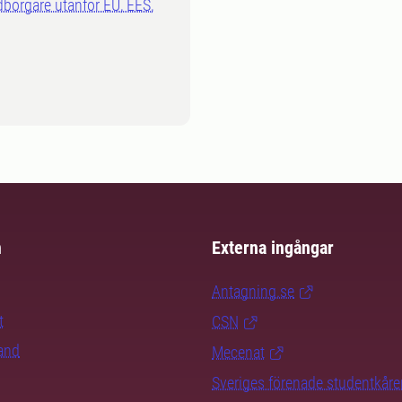
dborgare utanför EU, EES,
m
Externa ingångar
Antagning.se
t
CSN
rand
Mecenat
Sveriges förenade studentkåre