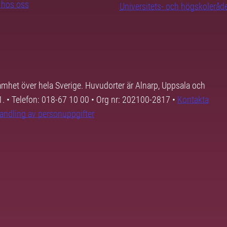
b hos oss
Universitets- och högskoleråd
samhet över hela Sverige. Huvudorter är Alnarp, Uppsala och
01. • Telefon: 018-67 10 00 • Org nr: 202100-2817 •
Kontakta
andling av personuppgifter