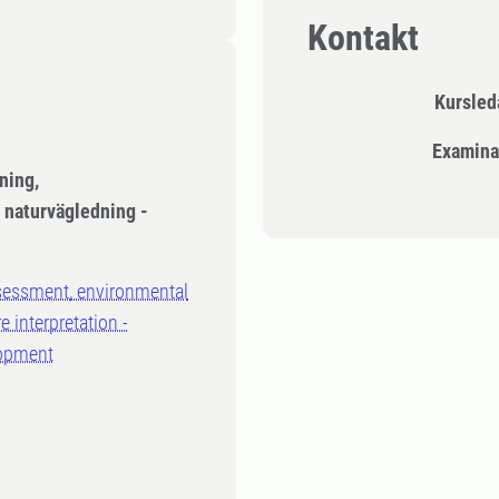
Kontakt
Kursle
Examina
ning,
 naturvägledning -
sessment, environmental
 interpretation -
lopment