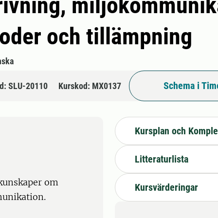
ivning, miljökommunik
oder och tillämpning
nska
Schema i Tim
d: SLU-20110
Kurskod: MX0137
Kursplan och Komple
Litteraturlista
 kunskaper om
Kursvärderingar
unikation.