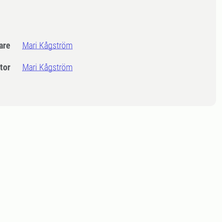
dare
Mari Kågström
tor
Mari Kågström