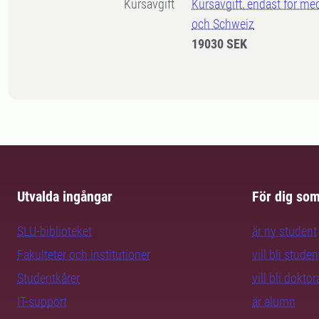
Kursavgift
Kursavgift, endast för me
och Schweiz
19030 SEK
Utvalda ingångar
För dig so
SLU-biblioteket
är ny student
Fakulteter och institutioner
vill bli studen
Studentkårer
vill bli dokto
IT-support
är alumn