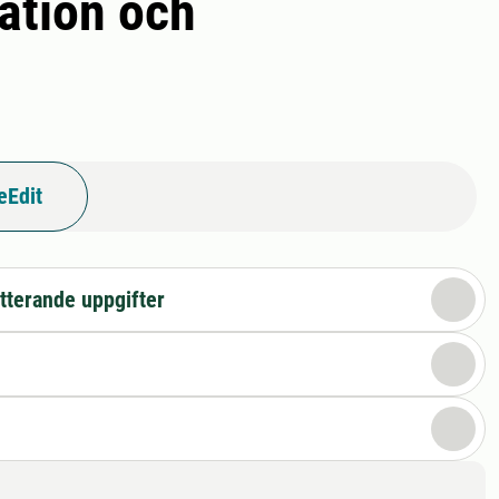
ation och
eEdit
tterande uppgifter