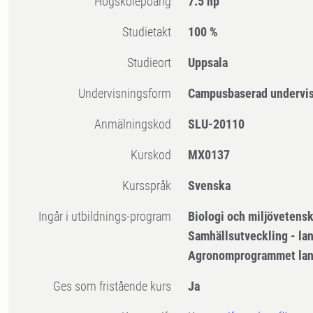
högskolepoäng
7.5 hp
Studietakt
100 %
Studieort
Uppsala
Undervisningsform
Campusbaserad undervi
Anmälningskod
SLU-20110
Kurskod
MX0137
Kursspråk
Svenska
Ingår i utbildnings-program
Biologi och miljövetens
Samhällsutveckling - la
Agronomprogrammet lan
Ges som fristående kurs
Ja