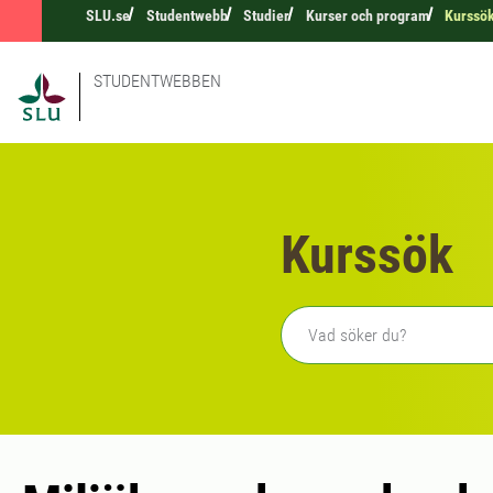
SLU.se
Studentwebb
Studier
Kurser och program
Kurssö
STUDENTWEBBEN
Kurssök
Fritext sökning