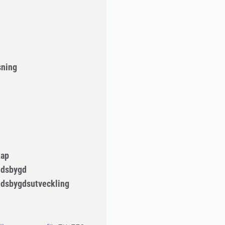
sning
kap
ndsbygd
dsbygdsutveckling