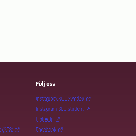
Följ oss
Instagram SLU.Sweden
Instagram SLU.student
LinkedIn
r (SFS)
Facebook