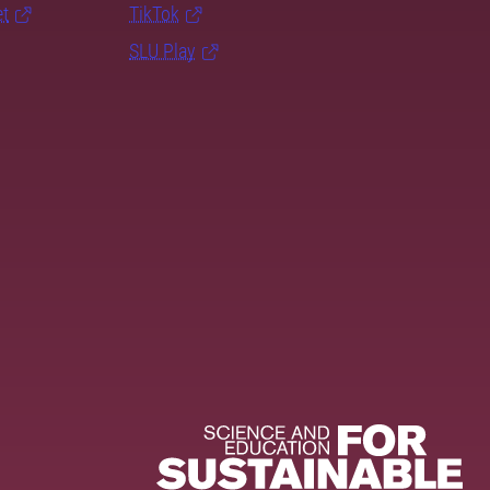
et
TikTok
SLU Play