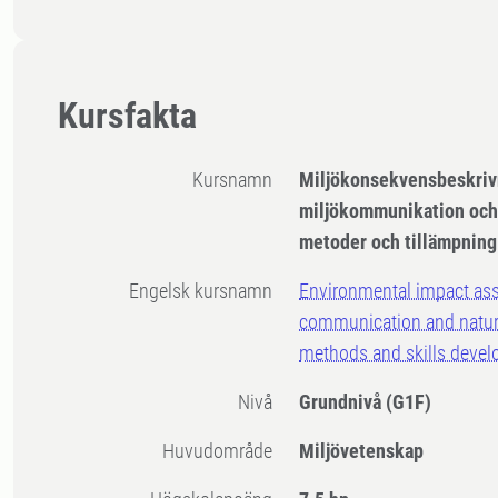
Kursfakta
Kursnamn
Miljökonsekvensbeskriv
miljökommunikation och
metoder och tillämpning
Engelsk kursnamn
Environmental impact as
communication and nature
methods and skills deve
Nivå
Grundnivå
(G1F)
Huvudområde
Miljövetenskap