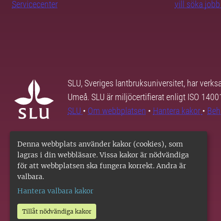
Servicecenter
vill söka job
SLU, Sveriges lantbruksuniversitet, har verk
Umeå. SLU är miljöcertifierat enligt ISO 140
SLU
•
Om webbplatsen
•
Hantera kakor
•
Beh
Denna webbplats använder kakor (cookies), som
lagras i din webbläsare. Vissa kakor är nödvändiga
för att webbplatsen ska fungera korrekt. Andra är
valbara.
Hantera valbara kakor
Tillåt nödvändiga kakor