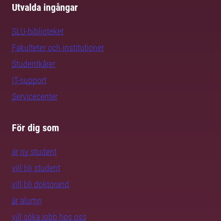
Utvalda ingångar
SLU-biblioteket
Fakulteter och institutioner
Studentkårer
IT-support
Servicecenter
För dig som
är ny student
vill bli student
vill bli doktorand
är alumn
vill söka jobb hos oss