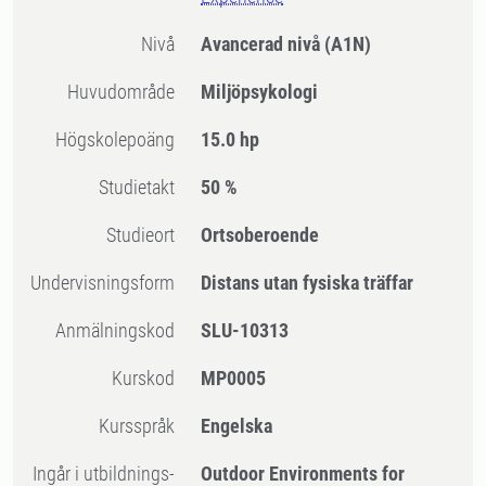
Nivå
Avancerad nivå
(A1N)
Huvudområde
Miljöpsykologi
högskolepoäng
15.0 hp
Studietakt
50 %
Studieort
Ortsoberoende
Undervisningsform
Distans utan fysiska träffar
Anmälningskod
SLU-10313
Kurskod
MP0005
Kursspråk
Engelska
Ingår i utbildnings-
Outdoor Environments for