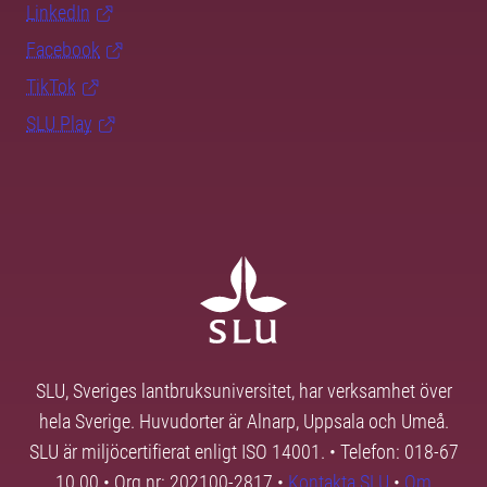
LinkedIn
Facebook
TikTok
SLU Play
SLU, Sveriges lantbruksuniversitet, har verksamhet över
hela Sverige. Huvudorter är Alnarp, Uppsala och Umeå.
SLU är miljöcertifierat enligt ISO 14001. • Telefon: 018-67
10 00 • Org nr: 202100-2817 •
Kontakta SLU
•
Om