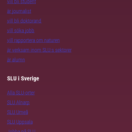
vill bli student
är journalist
vill bli doktorand
vill söka jobb
vill rapportera om naturen
är verksam inom SLU:s sektorer
är alumn
SLU i Sverige
Alla SLU-orter
SLU Alnarp
SLU Umeå
SLU Uppsala
Jobba på SLU