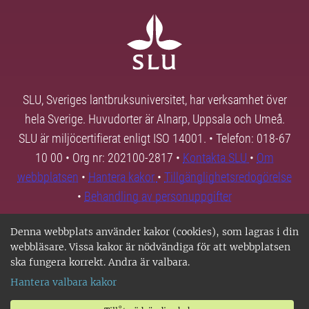
SLU, Sveriges lantbruksuniversitet, har verksamhet över
hela Sverige. Huvudorter är Alnarp, Uppsala och Umeå.
SLU är miljöcertifierat enligt ISO 14001. • Telefon: 018-67
10 00 • Org nr: 202100-2817 •
Kontakta SLU
•
Om
webbplatsen
•
Hantera kakor
•
Tillgänglighetsredogörelse
•
Behandling av personuppgifter
Denna webbplats använder kakor (cookies), som lagras i din
webbläsare. Vissa kakor är nödvändiga för att webbplatsen
ska fungera korrekt. Andra är valbara.
Hantera valbara kakor