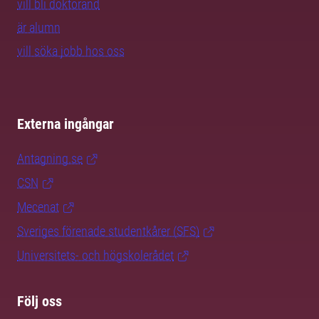
vill bli doktorand
är alumn
vill söka jobb hos oss
Externa ingångar
Antagning.se
CSN
Mecenat
Sveriges förenade studentkårer (SFS)
Universitets- och högskolerådet
Följ oss