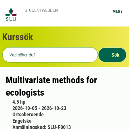
STUDENTWEBBEN
MENY
Kurssök
Fritext sökning
Sök
Multivariate methods for
ecologists
4.5 hp
2026-10-05 - 2026-10-23
Ortsoberoende
Engelska
Anmälningskod: SLU-F0013