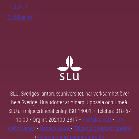
TikTok
SLU Play
SLU, Sveriges lantbruksuniversitet, har verksamhet över
hela Sverige. Huvudorter är Alnarp, Uppsala och Umeå.
SLU är miljöcertifierat enligt ISO 14001. • Telefon: 018-67
10 00 • Org nr: 202100-2817 •
Kontakta SLU
•
Om
webbplatsen
•
Hantera kakor
•
Tillgänglighetsredogörelse
•
Behandling av personuppgifter