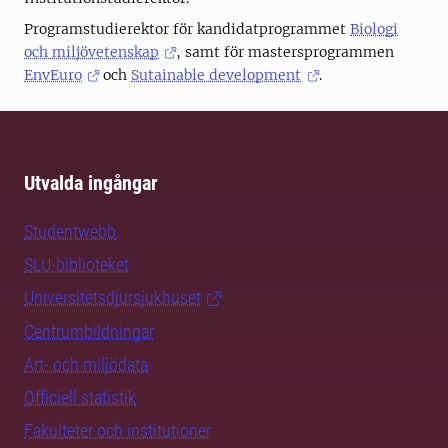
Programstudierektor för kandidatprogrammet
Biologi
och miljövetenskap
, samt för mastersprogrammen
EnvEuro
och
Sutainable development
.
Utvalda ingångar
Studentwebb
SLU-biblioteket
Universitetsdjursjukhuset
Centrumbildningar
Art- och miljödata
Officiell statistik
Fakulteter och institutioner