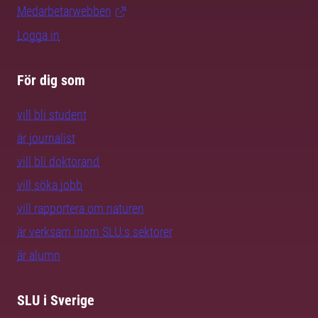
Medarbetarwebben
Logga in
För dig som
vill bli student
är journalist
vill bli doktorand
vill söka jobb
vill rapportera om naturen
är verksam inom SLU:s sektorer
är alumn
SLU i Sverige