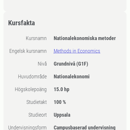
Kursfakta
Kursnamn
Nationalekonomiska metoder
Engelsk kursnamn
Methods in Economics
Nivå
Grundnivå
(G1F)
Huvudområde
Nationalekonomi
högskolepoäng
15.0 hp
Studietakt
100 %
Studieort
Uppsala
Undervisningsform
Campusbaserad undervisning