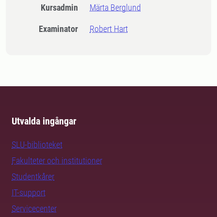
Kursadmin
Märta Berglund
Examinator
Robert Hart
Utvalda ingångar
SLU-biblioteket
Fakulteter och institutioner
Studentkårer
IT-support
Servicecenter