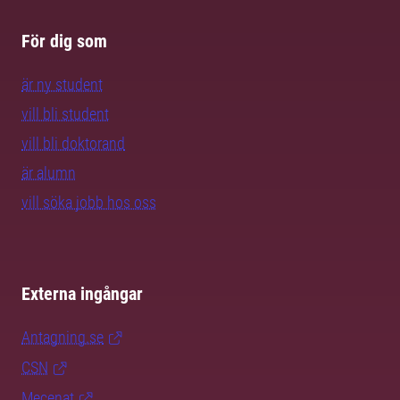
För dig som
är ny student
vill bli student
vill bli doktorand
är alumn
vill söka jobb hos oss
Externa ingångar
Antagning.se
CSN
Mecenat