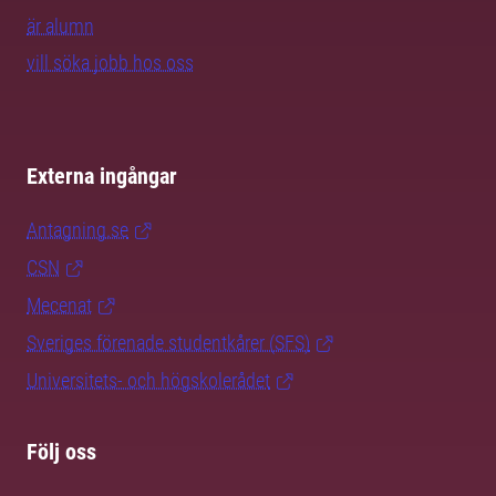
är alumn
vill söka jobb hos oss
Externa ingångar
Antagning.se
CSN
Mecenat
Sveriges förenade studentkårer (SFS)
Universitets- och högskolerådet
Följ oss