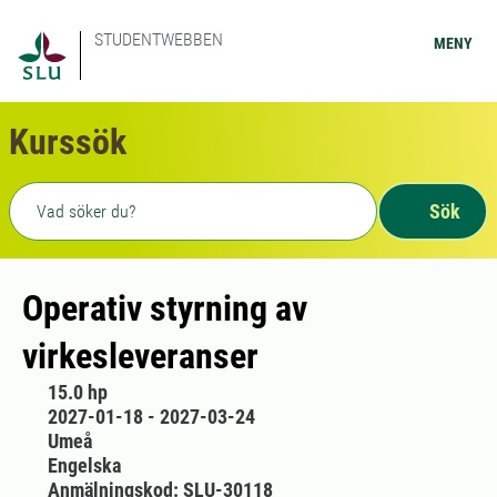
STUDENTWEBBEN
MENY
Kurssök
Fritext sökning
Sök
Operativ styrning av
virkesleveranser
15.0 hp
2027-01-18 - 2027-03-24
Umeå
Engelska
Anmälningskod: SLU-30118