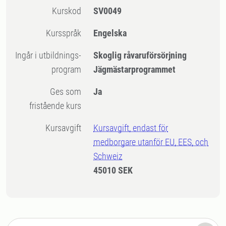
Kurskod
SV0049
Kursspråk
Engelska
Ingår i utbildnings-
Skoglig råvaruförsörjning
program
Jägmästarprogrammet
Ges som
Ja
fristående kurs
Kursavgift
Kursavgift, endast för
medborgare utanför EU, EES, och
Schweiz
45010 SEK