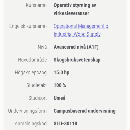
Kursnamn
Operativ styrning av
virkesleveranser
Engelsk kursnamn
Operational Management of
Industrial Wood Supply
Nivå
Avancerad nivå
(A1F)
Huvudområde
Skogsbruksvetenskap
högskolepoäng
15.0 hp
Studietakt
100 %
Studieort
Umeå
Undervisningsform
Campusbaserad undervisning
Anmälningskod
SLU-30118